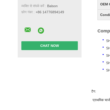
OEM 
व्यक्ति से संपर्क करें :
Balson
फ़ोन नंबर :
+86 14776894149
Condi
Compa
S
CHAT NOW
S
S
S
S
टैग:
प्राथमिक चार्