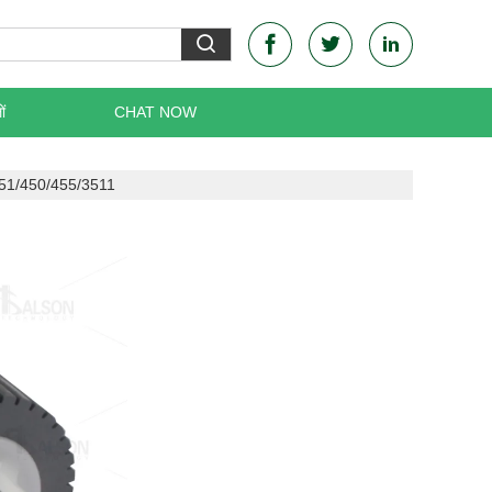
ं
CHAT NOW
51/450/455/3511