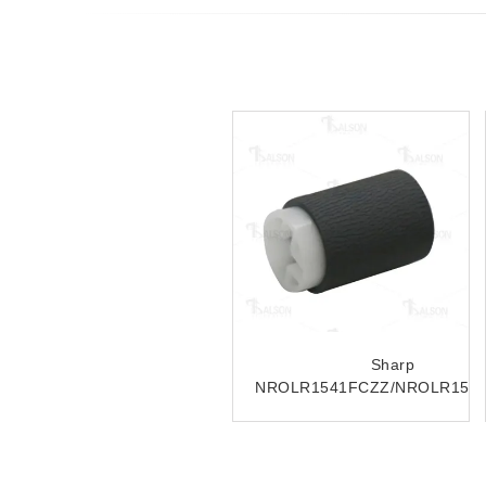
Sharp NROLR0133QSZZ
Compatible Sharp
SZZ
paper feed roller
NROLR1796FCZZ
ARM257/ARM317/MX-
NROLR1476FCZZ
M260
NROLR2243FCZZ Doc
Feeder Separation Roller