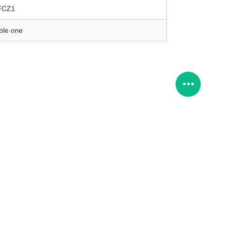
FCZ1
ble one