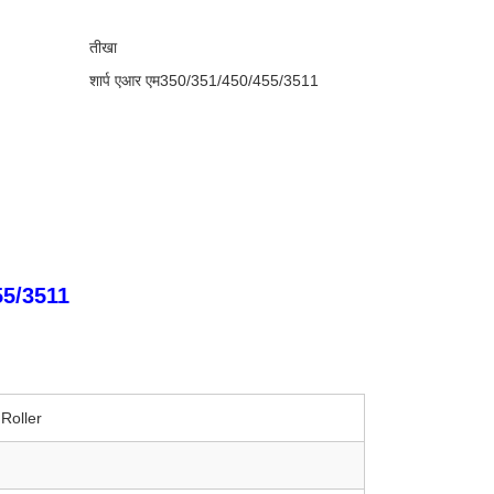
तीखा
शार्प एआर एम350/351/450/455/3511
5/3511
Roller