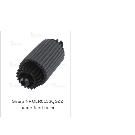
Compatible Feed Roller
Sharp NROLR1508FCZZ
NROLR1311FCZZ
Separation Roller For
ARM450 ARM355