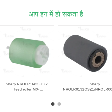
आप इन में हो सकता है
Compatible Sharp
Compatible Separation
NROLR1466FCZZ
Roller NROLR1317FCZZ
NROLR1466FCZ1 Feed
Feed Roller For Sharp
Separation Roller For
ARM280 ARM350
ARM550 MX-M620
ARM355 ARM450