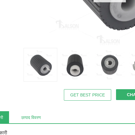
CH
GET BEST PRICE
री
उत्पाद विवरण
कारी