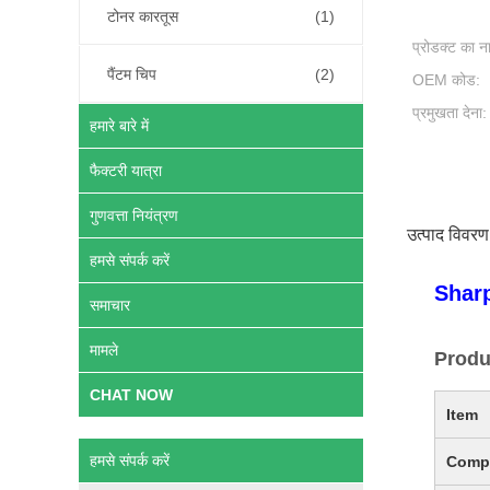
टोनर कारतूस
(1)
प्रोडक्ट का न
पैंटम चिप
(2)
OEM कोड:
प्रमुखता देना:
हमारे बारे में
फैक्टरी यात्रा
गुणवत्ता नियंत्रण
उत्पाद विवरण
हमसे संपर्क करें
Shar
समाचार
मामले
Produ
CHAT NOW
Item
हमसे संपर्क करें
Compa