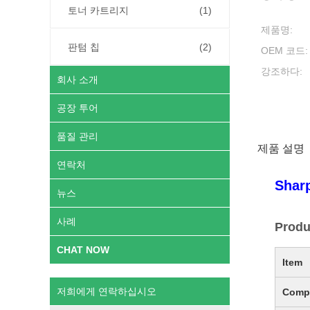
토너 카트리지
(1)
제품명:
판텀 칩
(2)
OEM 코드:
강조하다:
회사 소개
공장 투어
품질 관리
제품 설명
연락처
Shar
뉴스
사례
Produ
CHAT NOW
Item
저희에게 연락하십시오
Compa