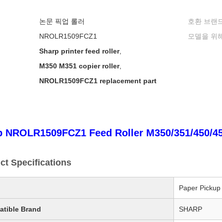
논문 픽업 롤러
호환 브랜드
NROLR1509FCZ1
모델을 위해
Sharp printer feed roller
,
M350 M351 copier roller
,
NROLR1509FCZ1 replacement part
p NROLR1509FCZ1 Feed Roller M350/351/450/45
ct Specifications
Paper Pickup 
tible Brand
SHARP