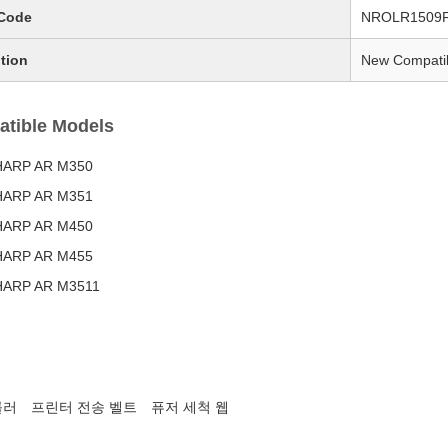
Code
NROLR1509
tion
New Compati
tible Models
HARP AR M350
HARP AR M351
HARP AR M450
HARP AR M455
HARP AR M3511
롤러
프린터 전송 벨트
퓨저 세척 웹