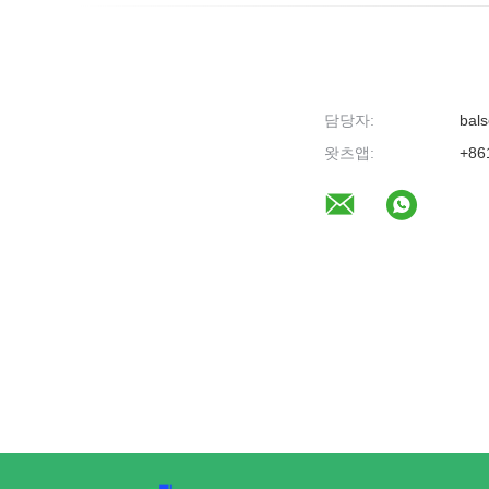
담당자:
bals
왓츠앱:
+86