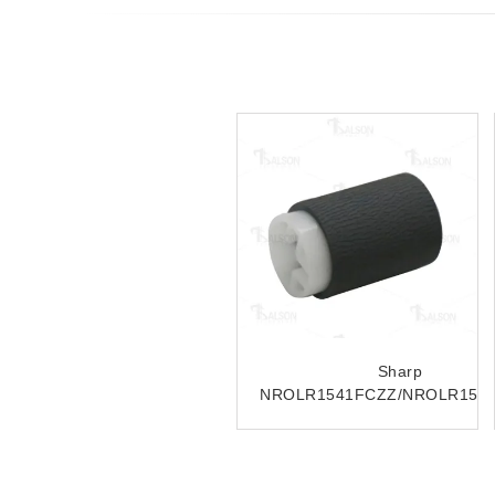
Sharp NROLR0133QSZZ
Compatible Sharp
SZZ
paper feed roller
NROLR1796FCZZ
ARM257/ARM317/MX-
NROLR1476FCZZ
M260
NROLR2243FCZZ Doc
Feeder Separation Roller