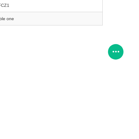
FCZ1
ble one