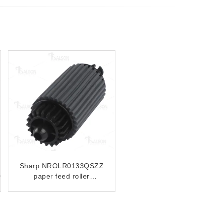
Compatible Feed Roller
Sharp NROLR1508FCZZ
NROLR1311FCZZ
Separation Roller For
ARM450 ARM355