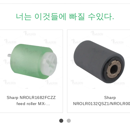
너는 이것들에 빠질 수있다.
Compatible Sharp
Compatible Separation
NROLR1466FCZZ
Roller NROLR1317FCZZ
NROLR1466FCZ1 Feed
Feed Roller For Sharp
Separation Roller For
ARM280 ARM350
ARM550 MX-M620
ARM355 ARM450