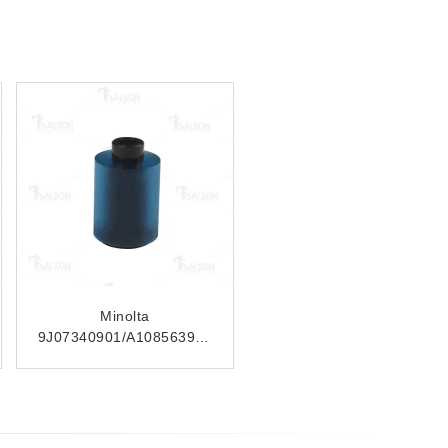
Minolta
A0P0R74000/A00JA56600
feed roller Bizhub
552/652/C451