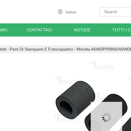
Italian
IAMO
CONTATTACI
NOTIZIE
TUTTI I C
otti
Parti Di Stampanti E Fotocopiatrici
Minolta A6WDPP0800/A6WDPP