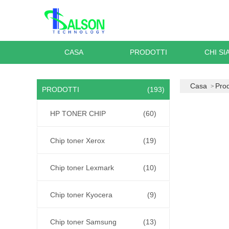
CASA
PRODOTTI
CHI S
Casa
Prod
PRODOTTI
(193)
HP TONER CHIP
(60)
Chip toner Xerox
(19)
Chip toner Lexmark
(10)
Chip toner Kyocera
(9)
Chip toner Samsung
(13)