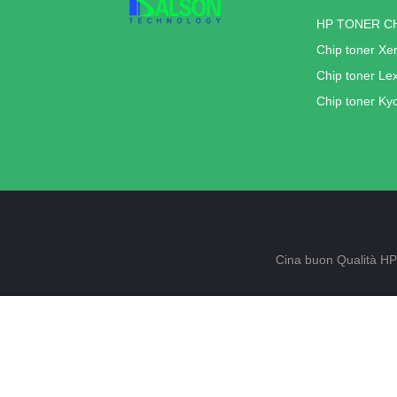
HP TONER C
Chip toner Xe
Chip toner Le
Chip toner Ky
Cina buon Qualità HP