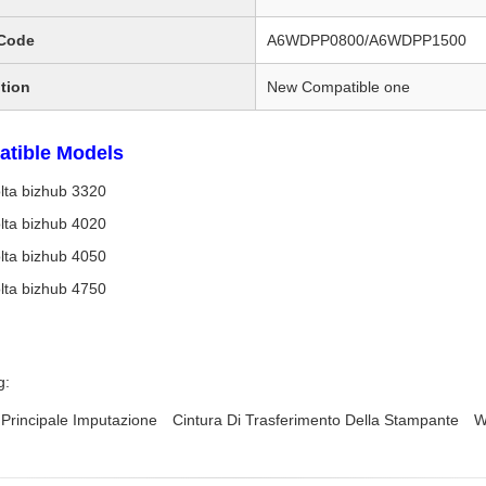
Code
A6WDPP0800/A6WDPP1500
tion
New Compatible one
tible Models
lta bizhub 3320
lta bizhub 4020
lta bizhub 4050
lta bizhub 4750
g:
 Principale Imputazione
Cintura Di Trasferimento Della Stampante
W