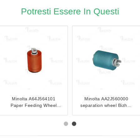
Potresti Essere In Questi
Minolta A143PP0000
Minolta A143563100
7330101
Page Divider Gasket
Paper Feeding Unit
eeder
Bizhub
Paper Receiving Wheel
223/283/363/423/DF-621