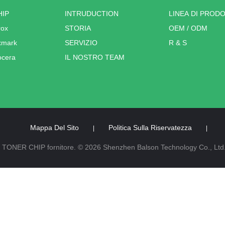
HIP
INTRUDUCTION
LINEA DI PRODO
rox
STORIA
OEM / ODM
xmark
SERVIZIO
R & S
ocera
IL NOSTRO TEAM
Mappa Del Sito
Politica Sulla Riservatezza
|
|
 TONER CHIP fornitore. © 2026 Shenzhen Balson Technology Co., Ltd..