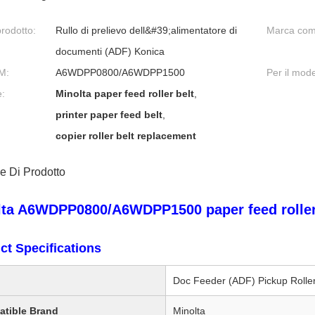
rodotto:
Rullo di prelievo dell&#39;alimentatore di
Marca comp
documenti (ADF) Konica
M:
A6WDPP0800/A6WDPP1500
Per il mode
e:
Minolta paper feed roller belt
,
printer paper feed belt
,
copier roller belt replacement
e Di Prodotto
lta A6WDPP0800/A6WDPP1500 paper feed roller
ct Specifications
Doc Feeder (ADF) Pickup Rolle
tible Brand
Minolta