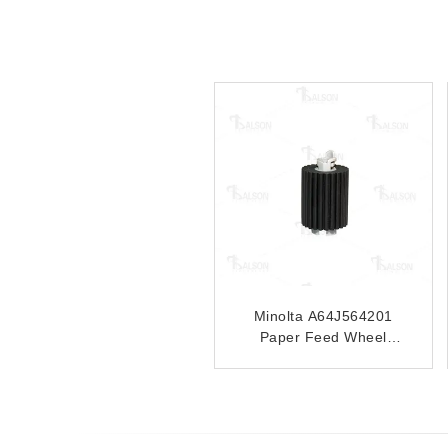
Minolta
Minolta
9J07340901/A108563900
A143PP5200/9J07330102/9J0
Paper Feed Separation
Paper Feed Roller of the F
Wheel