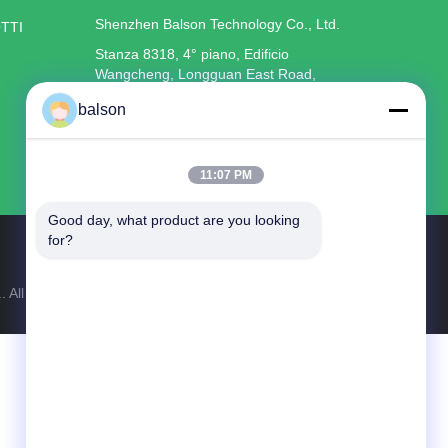
Shenzhen Balson Technology Co., Ltd.
TTI
Stanza 8318, 4° piano, Edificio
Wangcheng, Longguan East Road,
Distretto di Longhua, Shenzhen
balson
86--14776894149
balson8@toner-chip.com
11:07 PM
Good day, what product are you looking 
for?
 All Rights Reserved.