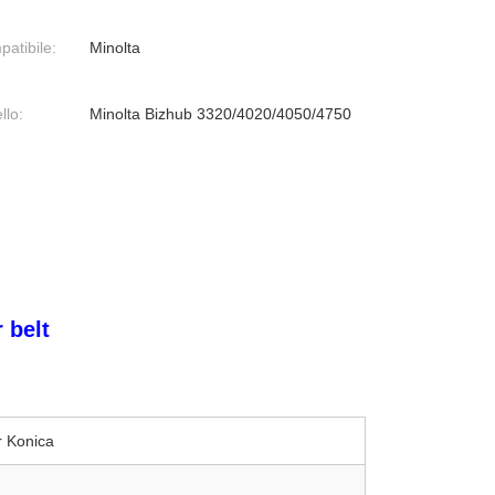
atibile:
Minolta
llo:
Minolta Bizhub 3320/4020/4050/4750
 belt
r Konica