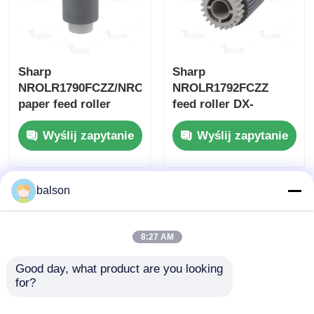
Chip tonera Kyocera
Sharp
Sharp
Chip do tonera Samsung
NROLR1790FCZZ/NROLR1790FCZ1
NROLR1792FCZZ
paper feed roller
feed roller DX-
C310/C311/C400/C401
Układ scalony do tonera Canon
Wyślij zapytanie
Wyślij zapytanie
Chip do tonera OKI
balson
Chip tonera Brother
8:27 AM
Minolta Toner Chip
Good day, what product are you looking 
for?
Ricoh Toner Chip