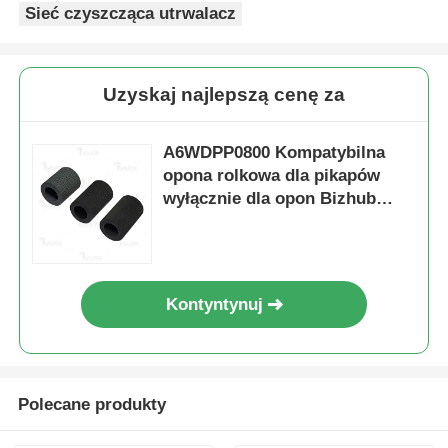
Sieć czyszcząca utrwalacz
Uzyskaj najlepszą cenę za
A6WDPP0800 Kompatybilna
opona rolkowa dla pikapów
wyłącznie dla opon Bizhub
3320 4020 4050 4750
Kontyntynuj
Dom
Produkty
Polecane produkty
O nas