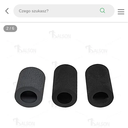
2
/
6