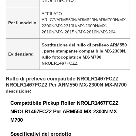
NROLR1467FCZ1
AFFILATO
ARLC7/ARM550N/ARM620N/ARM700N/MX-
Per il modello
2300N/MX-2310U/MX-2600N/MX-
2610N/MX- 2615N/MX-2616N/MX-264
Sostituzione del rullo di prelievo ARM550
,
parte stampante compatibile MX-2300N
,
Evidenziare:
rullo fotocopiatrice MX-M700
NROLR1467FCZZ
Rullo di prelievo compatibile NROLR1467FCZZ
NROLR1467FCZ2 Per ARM550 MX-2300N MX-M700
descrizione:
Compattibile Pickup Roller NROLR1467FCZZ
NROLR1467FCZ2 Per ARM550 MX-2300N MX-
M700
Specificativi del prodotto