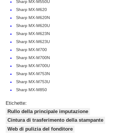
Sharp MX-M550U
Sharp MX-M620
Chip nitido
Sharp MX-M620N
Sharp MX-M620U
Parti di stampanti e fotocopiatrici
Sharp MX-M623N
Sharp MX-M623U
Sharp MX-M700
Unità di batteria e fusibile
Sharp MX-M700N
Sharp MX-M700U
Cartuccia toner
Sharp MX-M753N
Sharp MX-M753U
Chip Pantum
Sharp MX-M850
Etichette:
Rullo della principale imputazione
Cintura di trasferimento della stampante
Web di pulizia del fonditore