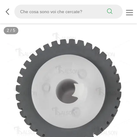
2
/
5