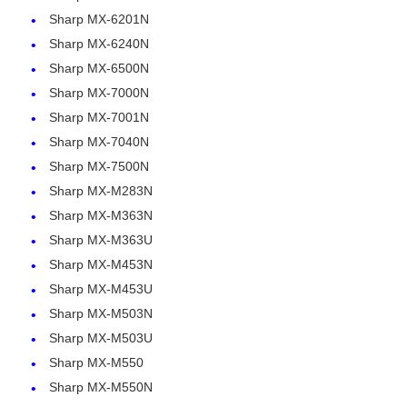
Sharp MX-6201N
Sharp MX-6240N
Chip toner Kyocera
Sharp MX-6500N
Sharp MX-7000N
Chip toner Samsung
Sharp MX-7001N
Sharp MX-7040N
Chip toner Canon
Sharp MX-7500N
Sharp MX-M283N
Sharp MX-M363N
Toner Chip OKI
Sharp MX-M363U
Sharp MX-M453N
Fratello Toner Chip
Sharp MX-M453U
Sharp MX-M503N
Chip Toner Minolta
Sharp MX-M503U
Sharp MX-M550
Sharp MX-M550N
Ricoh Toner Chip