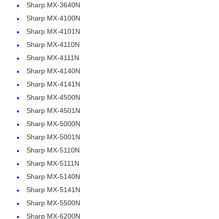
Sharp MX-3640N
Sharp MX-4100N
Contattaci
Sharp MX-4101N
Sharp MX-4110N
Sharp MX-4111N
notizie
Sharp MX-4140N
Sharp MX-4141N
Tutti i casi
Sharp MX-4500N
Sharp MX-4501N
Richiedere un preventivo
Sharp MX-5000N
Sharp MX-5001N
Sharp MX-5110N
HP TONER CHIP
Sharp MX-5111N
Sharp MX-5140N
Chip toner Xerox
Sharp MX-5141N
Sharp MX-5500N
Chip toner Lexmark
Sharp MX-6200N