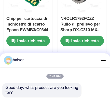
Chip per cartuccia di
NROLR1792FCZZ
inchiostro di scarto
Rullo di prelievo per
Epson EWMB3/C9344
Sharp DX-C310 MX-
WF-2810/2830
C311 C400 B401 C401
Invia richiesta
Invia richiesta
balson
7:41 PM
Good day, what product are you looking 
for?
NROLR1693FCZ2
NROLM0270QSZZ