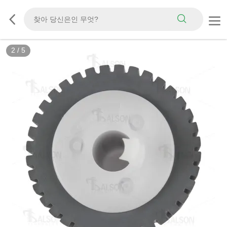
2
/
5