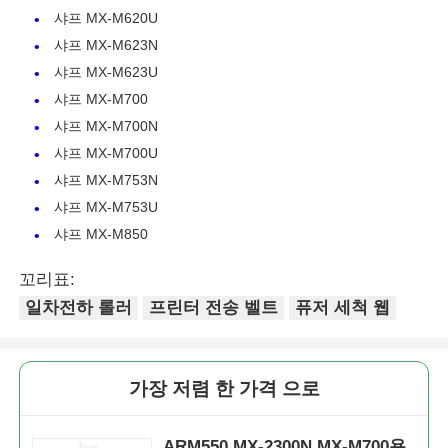
샤프 MX-M620U
샤프 MX-M623N
날카로운 칩
샤프 MX-M623U
샤프 MX-M700
프린터 및 복사기 부품
샤프 MX-M700N
샤프 MX-M700U
드럼 & 퓨저 유닛
샤프 MX-M753N
샤프 MX-M753U
샤프 MX-M850
토너 카트리지
꼬리표:
판텀 칩
일차전하 롤러
프린터 전송 벨트
퓨저 세척 웹
가장 저렴 한 가격 으로
ARM550 MX-2300N MX-M700용