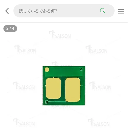
2
/
4