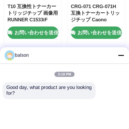
T10 互換性トナーカー
CRG-071 CRG-071H
トリッジチップ 画像用
互換トナーカートリッ
RUNNER C1533iF
ジチップ Caono
C1538iF C1533P
MMGF272dw
お問い合わせを送信
お問い合わせを送信
C1538P
MMGF275dw
MLGBP121dn
balson
3:18 PM
Good day, what product are you looking 
for?
Canon LBP241
CRG-051H トナーカー
LBP243 LBP244用
トリッジチップ 画像用
CRG-070トナーカート
CLASS LBP162dw
リッジチップ CRG-
MF269dw ドラムチッ