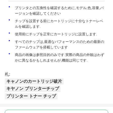
プリンタとの互換性を確認するために,モデル,色,容量,バ
シャープチップ
ージョンを確認してください
チップを設置する前にカートリッジに十分なトナーレベ
ルを確認します.
印刷機とコピー機の部品
使用前にチップを正常にカートリッジに設置します.
すべてのチップは,最適なパフォーマンスのための最新の
ドラム＆フューザーユニット
ファームウェアを搭載しています
商品の画像は参照目的のみです.実際の商品の外観はわず
トナーカートリッジ
かに異なるかもしれませんが,機能は同じです.
札:
パントムチップ
キャノンのカートリッジ破片
キヤノン プリンターチップ
プリンター トナー チップ