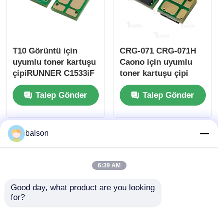
T10 Görüntü için
CRG-071 CRG-071H
uyumlu toner kartuşu
Caono için uyumlu
çipiRUNNER C1533iF
toner kartuşu çipi
C1538iF C1533P
MMGF272dw
Talep Gönder
Talep Gönder
C1538P
MMGF275dw
MLGBP121dn
balson
6:39 AM
Good day, what product are you looking 
for?