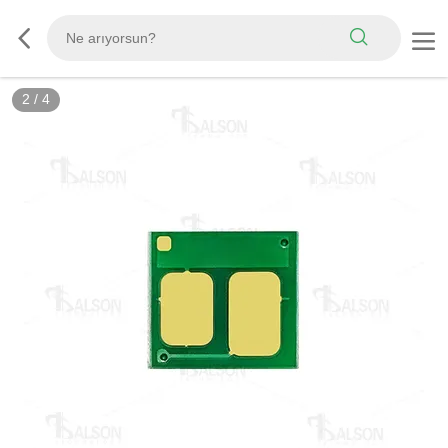
2
/
4