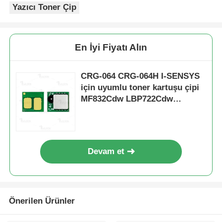
Yazıcı Toner Çip
Keskin Çip
En İyi Fiyatı Alın
Yazıcı ve Fotokopi Parçaları
CRG-064 CRG-064H I-SENSYS
Tambur ve Fırın Ünitesi
için uyumlu toner kartuşu çipi
MF832Cdw LBP722Cdw
LBP722Cx
Toner kartuşu
Pantum Çip
Devam et
Önerilen Ürünler