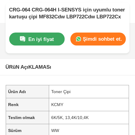
CRG-064 CRG-064H I-SENSYS için uyumlu toner
kartuşu çipi MF832Cdw LBP722Cdw LBP722Cx
Şimdi sohbet et.
En iyi fiyat
ÜRüN AçıKLAMASı
Ürün Adı
Toner Çipi
Renk
KCMY
Teslim olmak
6K/5K, 13,4K/10,4K
Sürüm
WW