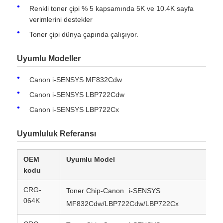
Renkli toner çipi % 5 kapsamında 5K ve 10.4K sayfa
verimlerini destekler
Toner çipi dünya çapında çalışıyor.
Uyumlu Modeller
Canon i-SENSYS MF832Cdw
Canon i-SENSYS LBP722Cdw
Canon i-SENSYS LBP722Cx
Uyumluluk Referansı
Ana sayfa
OEM
Uyumlu Model
Ür
kodu
Ürünler
CRG-
6
Toner Chip-Canon
i-SENSYS
064K
MF832Cdw/LBP722Cdw/LBP722Cx
Hakkımızda