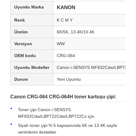
Uyumlu Marka
KANON
Renk
K C M Y
Üretim
6K/5K, 13.4K/10.4K
Versiyon
WW
OEM kodu
CRG-064
Uyumlu Modeller
Canon i-SENSYS MF832Cdw/LBP722Cd
Durum
Yeni Uyumlu
Canon CRG-064 CRG-064H toner kartuşu çipi:
Toner çipi Canon i-SENSYS
MF832Cdw/LBP722Cdw/LBP722Cx için.
Siyah toner çipi % 5 kapsamında 6K ve 13.4K sayfa
verimlerini destekler