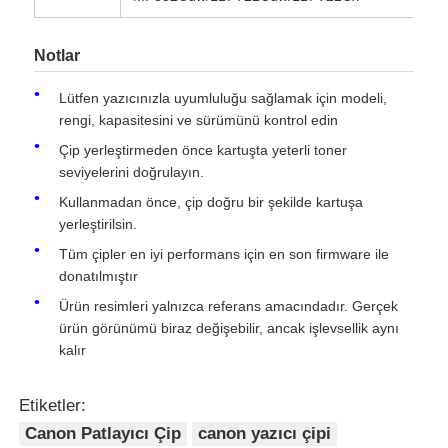
Kyocera toner çipi
Notlar
Lütfen yazıcınızla uyumluluğu sağlamak için modeli,
Samsung Toner Çipi
rengi, kapasitesini ve sürümünü kontrol edin
Çip yerleştirmeden önce kartuşta yeterli toner
seviyelerini doğrulayın.
Canon Toner Çipi
Kullanmadan önce, çip doğru bir şekilde kartuşa
yerleştirilsin.
OKI Toner Çipi
Tüm çipler en iyi performans için en son firmware ile
donatılmıştır
Kardeş Toner Çipi
Ürün resimleri yalnızca referans amacındadır. Gerçek
ürün görünümü biraz değişebilir, ancak işlevsellik aynı
kalır
Minolta Toner Chip
Etiketler:
Ricoh Toner Çipi
Canon Patlayıcı Çip
canon yazıcı çipi