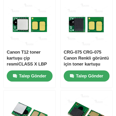
Canon T12 toner
CRG-075 CRG-075
kartuşu çip
Canon Renkli görüntü
resmiCLASS X LBP
için toner kartuşu
1333C/MF1333C
çipiCLASS
Talep Gönder
Talep Gönder
LBP646Cdw
LB647Cdw