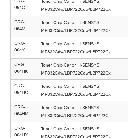
CRG-
5K
Toner Chip-Canon
i-SENSYS
064C
MF832Cdw/LBP722Cdw/LBP722Cx
Bize ulaşın
CRG-
5K
Toner Chip-Canon
i-SENSYS
064M
MF832Cdw/LBP722Cdw/LBP722Cx
Haberler
CRG-
5K
Toner Chip-Canon
i-SENSYS
064Y
MF832Cdw/LBP722Cdw/LBP722Cx
Tüm servis talepleri
CRG-
13
Toner Chip-Canon
i-SENSYS
064HK
MF832Cdw/LBP722Cdw/LBP722Cx
Teklif isteği
CRG-
10
Toner Chip-Canon
i-SENSYS
064HC
MF832Cdw/LBP722Cdw/LBP722Cx
HP toner çipi
CRG-
10
Toner Chip-Canon
i-SENSYS
064HM
Xerox Toner Çip
MF832Cdw/LBP722Cdw/LBP722Cx
CRG-
10
Toner Chip-Canon
i-SENSYS
Lexmark Toner Çip
064HY
MF832Cdw/LBP722Cdw/LBP722Cx