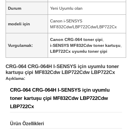
Durum
Yeni Uyumlu olan
Canon i-SENSYS
modeli için
MF832Cdw/LBP722Cdw/LBP722Cx
Canon CRG-064 toner çipi
,
Vurgulamak:
i-SENSYS MF832Cdw toner kartuşu
,
LBP722Cx uyumlu toner çipi
CRG-064 CRG-064H I-SENSYS için uyumlu toner
kartuşu çipi MF832Cdw LBP722Cdw LBP722Cx
Açıklama:
CRG-064 CRG-064H I-SENSYS için uyumlu
toner kartuşu çipi MF832Cdw LBP722Cdw
LBP722Cx
Ürün Özellikleri