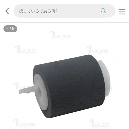
2
/
5