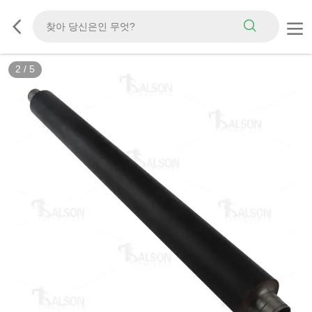
2
/
5