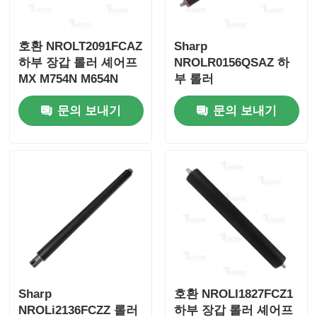
연락처
호환 NROLT2091FCAZ
Sharp
하부 장갑 롤러 셰어프
NROLR0156QSAZ 하
MX M754N M654N
부 롤러
뉴스
AR5516/AR5520/AR5618
문의 보내기
문의 보내기
모든 케이스
견적 요청
HP 토너 칩
제로엑스 톤 칩
Sharp
호환 NROLI1827FCZ1
렉스마크 토너 칩
NROLi2136FCZZ 롤러
하부 장갑 롤러 셰어프