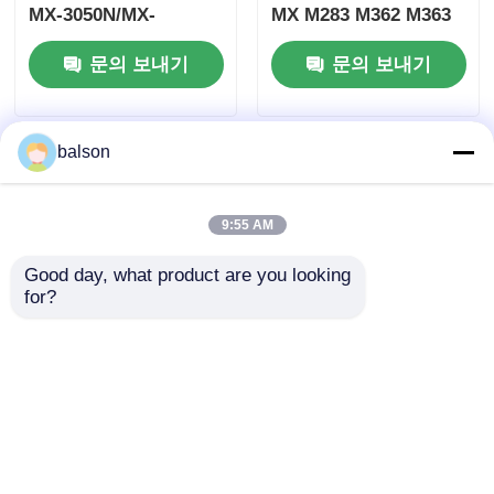
MX-3050N/MX-
MX M283 M362 M363
3070N/MX-3550N/MX-
키오세라 토너 칩
문의 보내기
문의 보내기
3570N/MX
삼성 톤 칩
balson
캐논 토너 칩
9:55 AM
OKI 토너 칩
Good day, what product are you looking 
for?
브라더 토너 칩
호환되는
호환 NROLI1840FCZZ
NROLI1863FCZ1 셰어
하부 장갑 롤러 셔프
프 MX2310U
AR5516 AR5520
미놀타 토너 칩
2314N2610N 2614N을
AR5618 AR5620
문의 보내기
문의 보내기
위한 장갑 롤러
리코 토너 칩