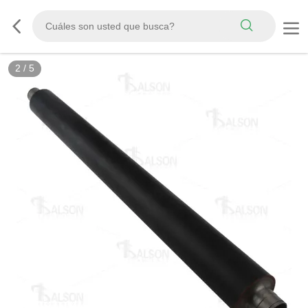
2
/
5