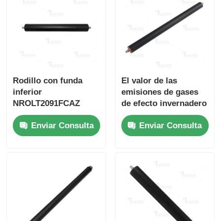
Contacto
noticias
Rodillo con funda
El valor de las
Todos los casos
inferior
emisiones de gases
NROLT2091FCAZ
de efecto invernadero
compatible para
es el valor de las
Solicitar una cotización
Enviar Consulta
Enviar Consulta
Sharp MX M754N
emisiones de gases
M654N
de efecto
invernadero, que es
Toner chip de HP
el valor de las
emisiones de gases
de efecto
Chip de tóner Xerox
invernadero.
Chip de tono de Lexmark