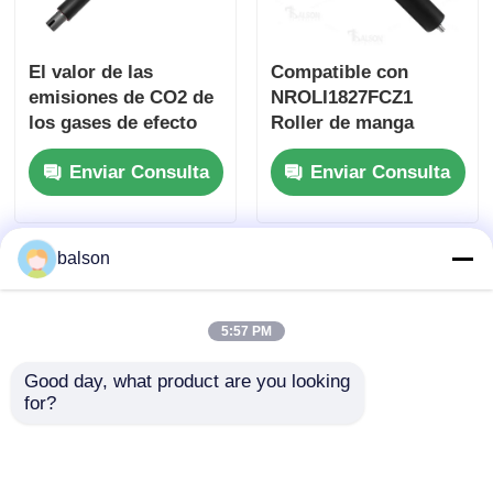
Chips de tóner de Kyocera
El valor de las
Compatible con
emisiones de CO2 de
NROLI1827FCZ1
los gases de efecto
Roller de manga
Chip de tóner Samsung
invernadero se
inferior para Sharp
Enviar Consulta
Enviar Consulta
calculará en función
MX M283 M362 M363
Chip de tono de Canon
de las emisiones de
CO2 de los gases de
efecto invernadero.
balson
Chip de tonificante OKI
5:57 PM
Chip de tóner Brother
Good day, what product are you looking 
for?
Chip de tono de Minolta
Con el objetivo de
Compatible
Chip de tonificante de Ricoh
mejorar la eficiencia
NROLI1840FCZZ