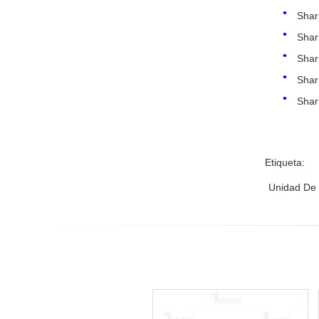
Sha
Sha
Sha
Sha
Sha
Etiqueta:
Unidad De 