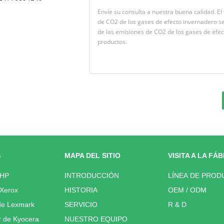
S
MAPA DEL SITIO
VISITA A LA FÁ
 HP
INTRODUCCIÓN
LÍNEA DE PROD
 Xerox
HISTORIA
OEM / ODM
de Lexmark
SERVICIO
R & D
r de Kyocera
NUESTRO EQUIPO