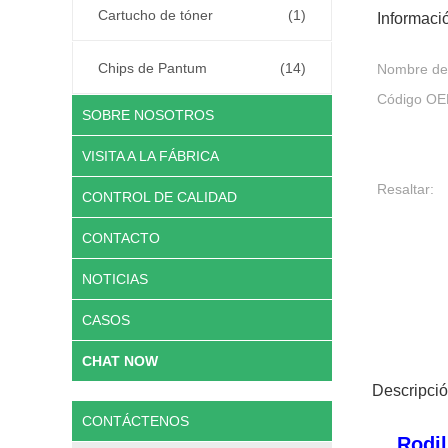
Cartucho de tóner
(1)
Informaci
Chips de Pantum
(14)
Nombre del
Código OE
SOBRE NOSOTROS
VISITA A LA FÁBRICA
Resaltar:
CONTROL DE CALIDAD
CONTACTO
NOTICIAS
CASOS
CHAT NOW
Descripci
CONTÁCTENOS
Rodi