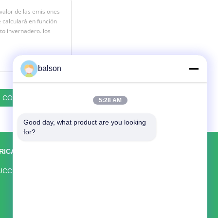
balson
5:28 AM
Good day, what product are you looking 
for?
BRICA
CONTACTAR AHORA
Shenzhen Balson Technology Co., Ltd.
UCCIÓN
Habitación 8318, 4to piso, Edificio
Wangcheng, Carretera Longguan Este,
Distrito Longhua, Shenzhen