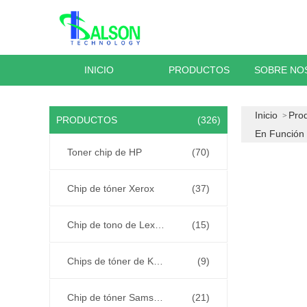
INICIO
PRODUCTOS
SOBRE NO
Inicio
Pro
PRODUCTOS
(326)
En Función
Toner chip de HP
(70)
Chip de tóner Xerox
(37)
Chip de tono de Lexmark
(15)
Chips de tóner de Kyocera
(9)
Chip de tóner Samsung
(21)