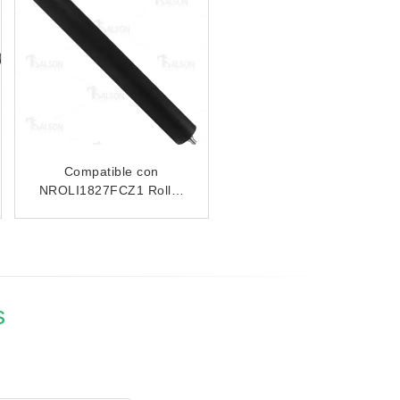
Unidad de transferencia
CDAIU0677DS53 para
Sharp MX-M623 MX-
M753
s