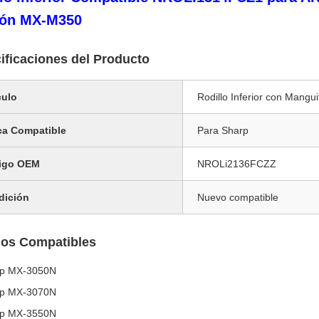
ión MX-M350
ificaciones del Producto
culo
Rodillo Inferior con Mangui
ca Compatible
Para Sharp
igo OEM
NROLi2136FCZZ
dición
Nuevo compatible
os Compatibles
rp MX-3050N
rp MX-3070N
rp MX-3550N