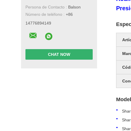
Persona de Contacto :
Balson
Pres
Número de teléfono :
+86
14776894149
Espec
Artí
Mar
CHAT NOW
Cód
Con
Model
Sha
Sha
Sha