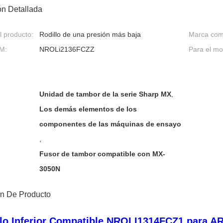
ón Detallada
 producto:
Rodillo de una presión más baja
Marca comp
M:
NROLi2136FCZZ
Para el mo
Unidad de tambor de la serie Sharp MX
,
Los demás elementos de los
componentes de las máquinas de ensayo
,
Fusor de tambor compatible con MX-
3050N
ón De Producto
llo Inferior Compatible NROLI1314FCZ1 para 