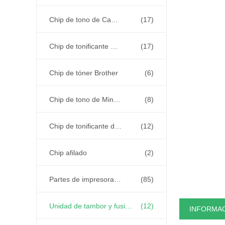
Chip de tono de Canon
(17)
Chip de tonificante OKI
(17)
Chip de tóner Brother
(6)
Chip de tono de Minolta
(8)
Chip de tonificante de Ricoh
(12)
Chip afilado
(2)
Partes de impresoras y copiadoras
(85)
Unidad de tambor y fusible
(12)
INFORMAC