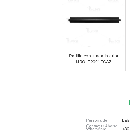
Compatible con
Con el objetivo de
NROLI1827FCZ1 Roller
mejorar la eficiencia de la
de manga inferior para
producción, la producción
Sharp MX M283 M362
y el uso de los productos
M363
de la industria de la
construcción, la industria
de la construcción y la
industria de la
construcción, la industria
de la fabricación y la
industria de la fabricación
Persona de
bals
de productos de la
Contactar Ahora:
industria de la fabricación
WhatsApp:
+86