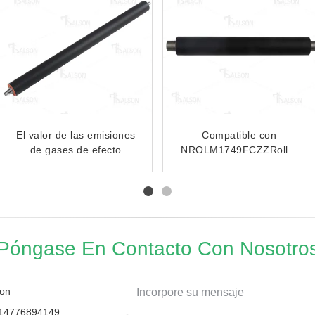
Compatible
A143PP0100 Ensamblaje
NROLI1840FCZZ Roller
de rodillos de separación
de manga baja para el
compatible para Bizhub
AR5516 AR5520 AR5618
223 423 286 363 A143-
AR5620
PP01-00
Póngase En Contacto Con Nosotro
on
Incorpore su mensaje
14776894149