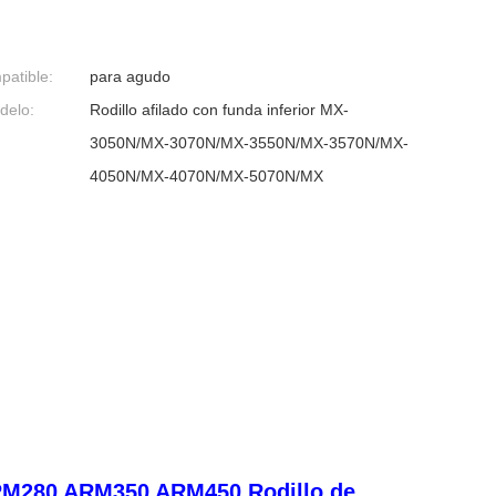
atible:
para agudo
delo:
Rodillo afilado con funda inferior MX-
3050N/MX-3070N/MX-3550N/MX-3570N/MX-
4050N/MX-4070N/MX-5070N/MX
ARM280 ARM350 ARM450 Rodillo de