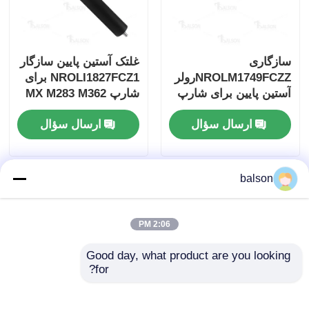
تراشه تونر کیوسرا
سازگاری
غلتک آستین پایین سازگار
NROLM1749FCZZرولر
NROLI1827FCZ1 برای
تراشه تونر سامسونگ
آستین پایین برای شارپ
شارپ MX M283 M362
M363
MX M2640 MX 3100N
تراشه تونر کانن
ارسال سؤال
ارسال سؤال
MX 5000N
تراشه تونر OKI
balson
تراشه تونر برادر
2:06 PM
چیپ تونر مینولتا
Good day, what product are you looking 
for?
چیپ تونر ریکو
رولر آستین سازگاری
سازگاری