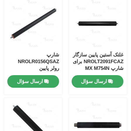
تماس با ما
اخبار
همه موارد
غلتک آستین پایین سازگار
شارپ
NROLT2091FCAZ برای
NROLR0156QSAZ
شارپ MX M754N
رولر پایین
درخواست نقل قول
AR5516/AR5520/AR5618
M654N
ارسال سؤال
ارسال سؤال
تراشه تونر HP
چیپ تونر زیراکس
تراشه تونر لکس مارک