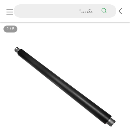
2
/
5