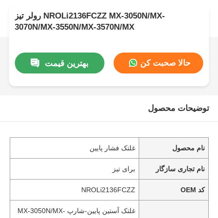
رولر تیز NROLi2136FCZZ MX-3050N/MX-
3070N/MX-3550N/MX-3570N/MX
حالا صحبت کن
بهترین قیمت
توضیحات محصول
نام محصول
غلتک فشار پایین
نام تجاری سازگار
برای تیز
کد OEM
NROLi2136FCZZ
غلتک آستین پایین-شارپ MX-3050N/MX-