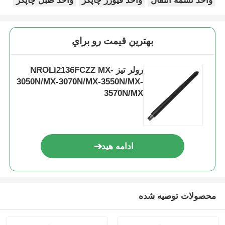
واحد تسمه انتقال
واحد فیوزر چاپگر
واحد طبل چاپگر
بهترين قيمت رو براي
رولر تیز NROLi2136FCZZ MX-
3050N/MX-3070N/MX-3550N/MX-
3570N/MX
ادامه هید
خانه
محصولات
محصولات توصیه شده
دربارهی ما