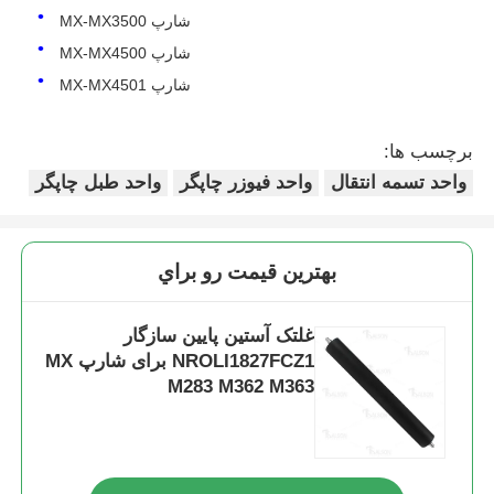
شارپ MX-MX3500
شارپ MX-MX4500
شارپ MX-MX4501
برچسب ها:
واحد تسمه انتقال
واحد فیوزر چاپگر
واحد طبل چاپگر
بهترين قيمت رو براي
غلتک آستین پایین سازگار
خانه
NROLI1827FCZ1 برای شارپ MX
M283 M362 M363
محصولات
دربارهی ما