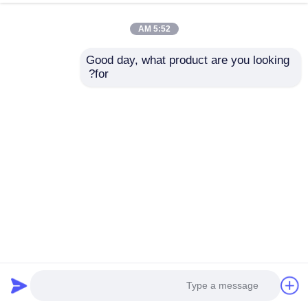
5:52 AM
تراشه تیز
Good day, what product are you looking 
for?
قطعات پرینتر و دستگاه کپی
رولر آستین سازگاری
سازگاری
واحد درام و فیوزر
NROLI1863FCZ1 برای
NROLI1840FCZZ رولر
Sharp MX2310U
آستین پایین برای Sharp
AR5516 AR5520
2314N2610N 2614N
کارتریج تونر
ارسال سؤال
ارسال سؤال
AR5618 AR5620
چیپ پانتوم
خانه
دربارهی ما
تماس با ما
Desktop Site
نقشه سایت
سیاست حفظ حریم خصوصی
کیفیت
تراشه تونر HP
کارخانه چین.Copyright © 2026
Shenzhen Balson Technology Co., Ltd.. All Rights
Reserved.