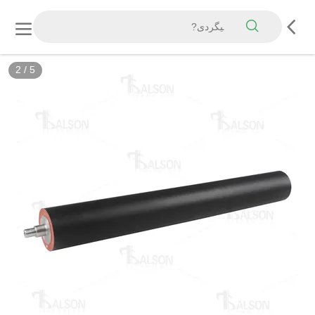
2
/
5