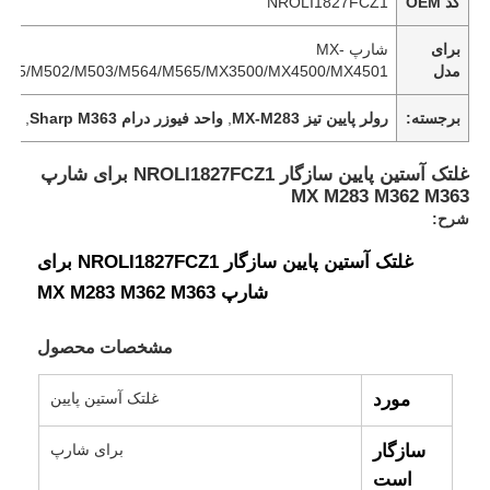
کد OEM
NROLI1827FCZ1
برای
شارپ MX-
مدل
465/M502/M503/M564/M565/MX3500/MX4500/MX4501
برجسته:
رولر پایین تیز MX-M283
,
واحد فیوزر درام Sharp M363
,
رول جا
غلتک آستین پایین سازگار NROLI1827FCZ1 برای شارپ
MX M283 M362 M363
شرح:
غلتک آستین پایین سازگار NROLI1827FCZ1 برای
شارپ MX M283 M362 M363
مشخصات محصول
مورد
غلتک آستین پایین
سازگار
برای شارپ
است