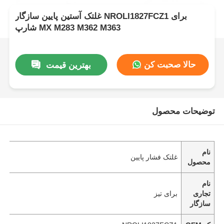
غلتک آستین پایین سازگار NROLI1827FCZ1 برای
شارپ MX M283 M362 M363
حالا صحبت کن
بهترین قیمت
توضیحات محصول
نام
غلتک فشار پایین
محصول
نام
تجاری
برای تیز
سازگار