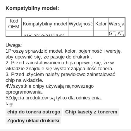
Kompatybilny model:
Chip tonera Kyocera
Kod
Kompatybilny model
Wydajność
Kolor
Wersja
OEM
GT, AT,
Chip do tonera Samsung
MX-2310/3111/MX-
MX-23
18K/10K
KCMY
NT, FT,
2318UC
JT
Uwaga:
1Proszę sprawdzić model, kolor, pojemność i wersję,
Układ scalony do tonera Canon
aby upewnić się, że pasuje do drukarki.
2. Przed zainstalowaniem chipa upewnij się, że w
wkładzie znajduje się wystarczająca ilość tonera.
Chip do tonera OKI
3. Przed użyciem należy prawidłowo zainstalować
chip na wkładzie.
4Wszystkie chipy używają najnowszego
Chip tonera Brother
oprogramowania.
5Zdjęcia produktów są tylko dla odniesienia.
tagi:
Minolta Toner Chip
chip do tonera ostrego
Chip kasety z tonerem
Zgodny układ drukarki
Ricoh Toner Chip