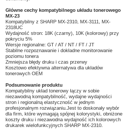
Główne cechy kompatybilnego układu tonerowego
MX-23
Skontaktuj się z nami
Kompatybilny z SHARP MX-2310, MX-3111, MX-
2318UC
Wydajność stron: 18K (czarny), 10K (kolorowy) przy
Aktualności
pokryciu 5%
Wersje regionalne: GT / AT / NT / FT / JT
Stabilne rozpoznawanie i dokładne monitorowanie
Wszystkie przypadki
poziomu tonera
Zmniejsza błędy druku i czas przerwy
Kosztowo efektywna alternatywa dla układów
Poprosić o wycenę
tonerowych OEM
Podsumowanie produktu
HP Toneer Chip
Kompatybilny układ tonerowy łączy w sobie
niezawodną kompatybilność, wydajne wydajności
stron i regionalną elastyczność w jednym
Xerox Toner Chip
profesjonalnym rozwiązaniu.Jest to doskonały wybór
dla firm, które wymagają spójnej kolorystyki, obniżone
koszty druku i niezawodna wydajność ich kolorowych
drukarek wielofunkcyjnych SHARP MX-2310.
Układ scalony do tonera Lexmark