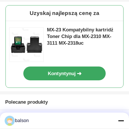
Uzyskaj najlepszą cenę za
Ostrzejszy chip
MX-23 Kompatybilny kartridż
Części do drukarek i kopiarki
Toner Chip dla MX-2310 MX-
3111 MX-2318uc
Jednostka bębnowa
Kaset tonerowy
Kontyntynuj
Pantum Chip
Polecane produkty
balson