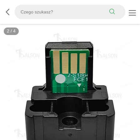
2
/
4