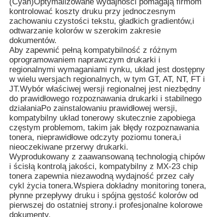
(Cyan)Optymalizowane wydajności pomagają firmom
kontrolować koszty druku przy jednoczesnym
zachowaniu czystości tekstu, gładkich gradientów,i
odtwarzanie kolorów w szerokim zakresie
dokumentów.
Aby zapewnić pełną kompatybilność z różnym
oprogramowaniem naprawczym drukarki i
regionalnymi wymaganiami rynku, układ jest dostępny
w wielu wersjach regionalnych, w tym GT, AT, NT, FT i
JT.Wybór właściwej wersji regionalnej jest niezbędny
do prawidłowego rozpoznawania drukarki i stabilnego
działaniaPo zainstalowaniu prawidłowej wersji,
kompatybilny układ tonerowy skutecznie zapobiega
częstym problemom, takim jak błędy rozpoznawania
tonera, nieprawidłowe odczyty poziomu tonera,i
nieoczekiwane przerwy drukarki.
Dom
Wyprodukowany z zaawansowaną technologią chipów
i ścisłą kontrolą jakości, kompatybilny z MX-23 chip
tonera zapewnia niezawodną wydajność przez cały
Produkty
cykl życia tonera.Wspiera dokładny monitoring tonera,
płynne przepływy druku i spójna gęstość kolorów od
pierwszej do ostatniej strony.i profesjonalne kolorowe
O nas
dokumenty.