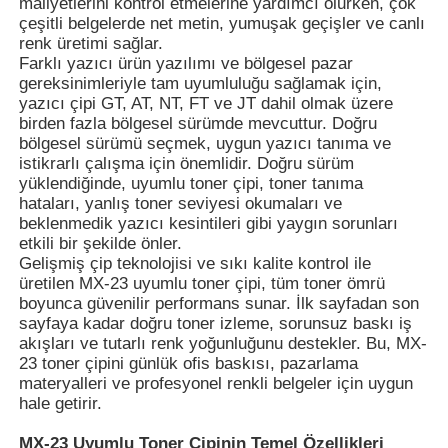
maliyetlerini kontrol etmelerine yardımcı olurken, çok
çeşitli belgelerde net metin, yumuşak geçişler ve canlı
renk üretimi sağlar.
Farklı yazıcı ürün yazılımı ve bölgesel pazar
gereksinimleriyle tam uyumluluğu sağlamak için,
yazıcı çipi GT, AT, NT, FT ve JT dahil olmak üzere
birden fazla bölgesel sürümde mevcuttur. Doğru
bölgesel sürümü seçmek, uygun yazıcı tanıma ve
istikrarlı çalışma için önemlidir. Doğru sürüm
yüklendiğinde, uyumlu toner çipi, toner tanıma
hataları, yanlış toner seviyesi okumaları ve
beklenmedik yazıcı kesintileri gibi yaygın sorunları
etkili bir şekilde önler.
Gelişmiş çip teknolojisi ve sıkı kalite kontrol ile
üretilen MX-23 uyumlu toner çipi, tüm toner ömrü
boyunca güvenilir performans sunar. İlk sayfadan son
Ana sayfa
sayfaya kadar doğru toner izleme, sorunsuz baskı iş
akışları ve tutarlı renk yoğunluğunu destekler. Bu, MX-
23 toner çipini günlük ofis baskısı, pazarlama
Ürünler
materyalleri ve profesyonel renkli belgeler için uygun
hale getirir.
Hakkımızda
MX-23 Uyumlu Toner Çipinin Temel Özellikleri