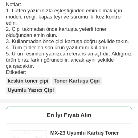
MX-23
18K/10K
KCMY
2318UC
NT,
Notlar:
FT, JT
1. Lütfen yazıcınızla eşleştiğinden emin olmak için
Kyocera toner çipi
modeli, rengi, kapasiteyi ve sürümü iki kez kontrol
edin.
2. Çipi takmadan önce kartuşta yeterli toner
olduğundan emin olun.
Samsung Toner Çipi
3. Kullanmadan önce çipi kartuşa doğru şekilde takın.
4. Tüm çipler en son ürün yazılımını kullanır.
5. Ürün resimleri yalnızca referans amaçlıdır. Aldığınız
Canon Toner Çipi
ürün biraz farklı görünebilir, ancak aynı şekilde
çalışacaktır.
Etiketler:
OKI Toner Çipi
keskin toner çipi
Toner Kartuşu Çipi
Uyumlu Yazıcı Çipi
Kardeş Toner Çipi
Minolta Toner Chip
En İyi Fiyatı Alın
MX-23 Uyumlu Kartuş Toner
Ricoh Toner Çipi