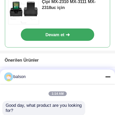
Çipi MX-2310 MX-3111 MX-
2318uc için
Keskin Çip
Yazıcı ve Fotokopi Parçaları
Devam et
Tambur ve Fırın Ünitesi
Önerilen Ürünler
Toner kartuşu
balson
Pantum Çip
1:14 AM
Good day, what product are you looking 
for?