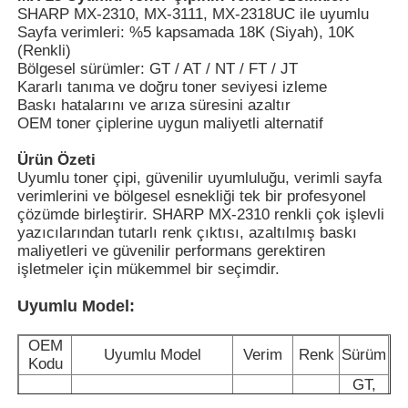
SHARP MX-2310, MX-3111, MX-2318UC ile uyumlu
Sayfa verimleri: %5 kapsamada 18K (Siyah), 10K
(Renkli)
Bize ulaşın
Bölgesel sürümler: GT / AT / NT / FT / JT
Kararlı tanıma ve doğru toner seviyesi izleme
Baskı hatalarını ve arıza süresini azaltır
Haberler
OEM toner çiplerine uygun maliyetli alternatif
Ürün Özeti
Tüm servis talepleri
Uyumlu toner çipi, güvenilir uyumluluğu, verimli sayfa
verimlerini ve bölgesel esnekliği tek bir profesyonel
çözümde birleştirir. SHARP MX-2310 renkli çok işlevli
Teklif isteği
yazıcılarından tutarlı renk çıktısı, azaltılmış baskı
maliyetleri ve güvenilir performans gerektiren
işletmeler için mükemmel bir seçimdir.
HP toner çipi
Uyumlu Model:
Xerox Toner Çip
OEM
Uyumlu Model
Verim
Renk
Sürüm
Kodu
GT,
Lexmark Toner Çip
MX-2310/3111/MX-
AT,