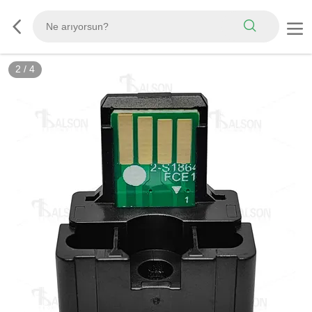
2
/
4