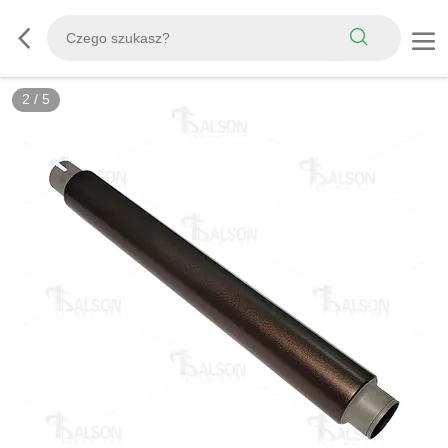
2
/
5