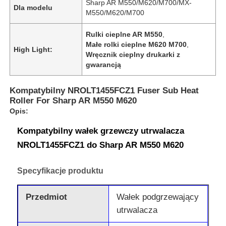
Sharp AR M550/M620/M700/MX-
Dla modelu
M550/M620/M700
Rulki cieplne AR M550
,
Małe rolki cieplne M620 M700
,
High Light:
Wręcznik cieplny drukarki z
gwarancją
Kompatybilny NROLT1455FCZ1 Fuser Sub Heat
Roller For Sharp AR M550 M620
Opis:
Kompatybilny wałek grzewczy utrwalacza
NROLT1455FCZ1 do Sharp AR M550 M620
Specyfikacje produktu
Przedmiot
Wałek podgrzewający
utrwalacza