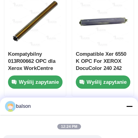
Chip tonera Kyocera
Chip do tonera Samsung
Kompatybilny
Compatible Xer 6550
Układ scalony do tonera Canon
013R00662 OPC dla
K OPC For XEROX
Xerox WorkCentre
DocuColor 240 242
Chip do tonera OKI
7525 7530 7535
250 252
Wyślij zapytanie
Wyślij zapytanie
Chip tonera Brother
balson
Minolta Toner Chip
12:24 PM
Ricoh Toner Chip