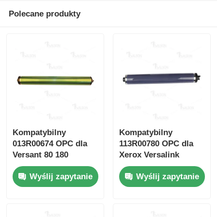
Polecane produkty
Skontaktuj się z nami
Aktualności
Wszystkie przypadki
Poprosić o wycenę
Kompatybilny
Kompatybilny
013R00674 OPC dla
113R00780 OPC dla
HP Toneer Chip
Versant 80 180
Xerox Versalink
C7020 c7025 C7030
Wyślij zapytanie
Wyślij zapytanie
C7000
Xerox Toner Chip
Układ scalony do tonera Lexmark