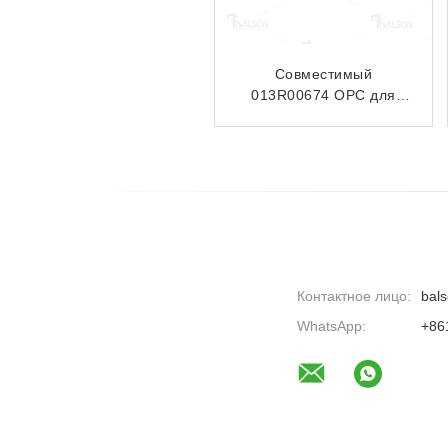
Совместимый Xer 6550
Совместимый тонер
K OPC Для XEROX
101R00432 5016 5020
DocuColor 240 242 250
5020B
252
Контактное лицо:
bals
WhatsApp:
+86