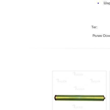
Шар
Тег:
Ролик Осн