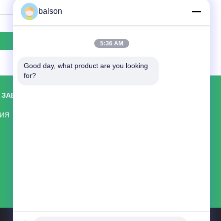
balson
5:36 AM
Good day, what product are you looking 
for?
 ЗАВОДУ
КОНТАКТНЫЕ ДАННЫЕ
Shenzhen Balson Technology Co., Ltd.
НИЯ
Комната 8318, 4 этаж, здание Ванчэн,
улица Лонггуань Ист, район Лунхуа,
Шэньчжэнь
86--14776894149
balson8@toner-chip.com