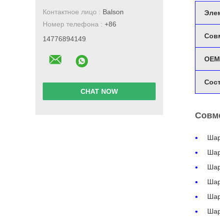
Контактное лицо :
Balson
Эле
Номер телефона :
+86
Сов
14776894149
OEM
Сос
CHAT NOW
Совм
Шар
Шар
Шар
Шар
Шар
Шар