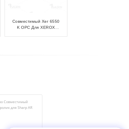
Совместимый
NROLM0129QSZZ
верхний фьюзерный
ролик для Sharp MX
M3558N 3158N 2658N