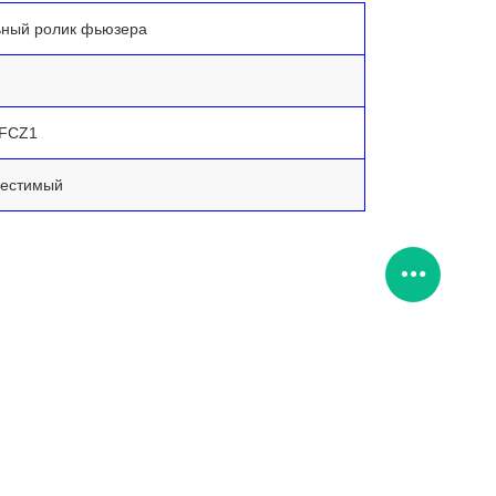
ьный ролик фьюзера
FCZ1
естимый