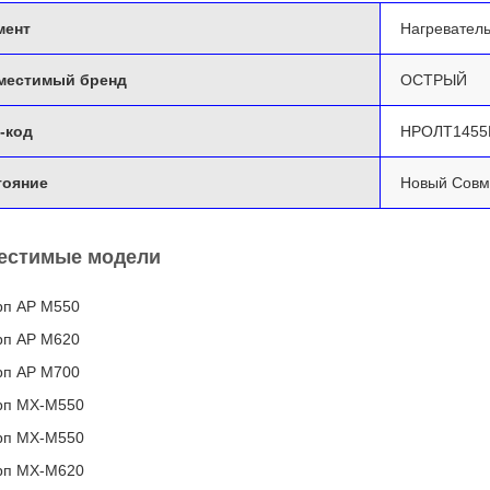
мент
Нагревател
местимый бренд
ОСТРЫЙ
-код
НРОЛТ1455
тояние
Новый Совм
естимые модели
п АР М550
п АР М620
п АР М700
п MX-M550
п MX-M550
п MX-M620