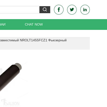
ЧАИ
CHAT NOW
овместимый NROLT1455FCZ1 Фьюзерный