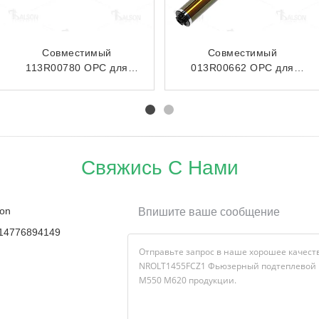
1810209/1840546/1946919
Совместимый
Дуплексный блок и
NROLT1850FCZ1
крышка для Epson L14150
Верхний фьюзерный
L14158 ET15000 EW-
ролик для Sharp MX
M5610
M623N M623U
Свяжись С Нами
on
Впишите ваше сообщение
14776894149