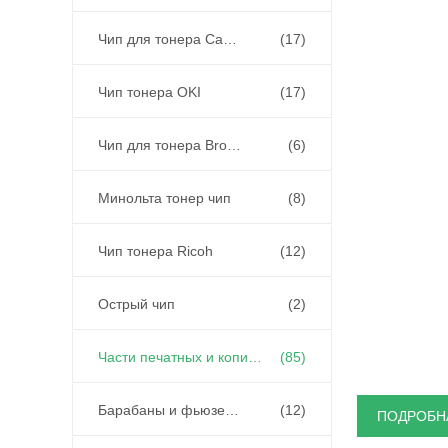
Чип для тонера Canon
(17)
Чип тонера OKI
(17)
Чип для тонера Brother
(6)
Минольта тонер чип
(8)
Чип тонера Ricoh
(12)
Острый чип
(2)
Части печатных и копировальных машин
(85)
Барабаны и фьюзеры
(12)
ПОДРОБН