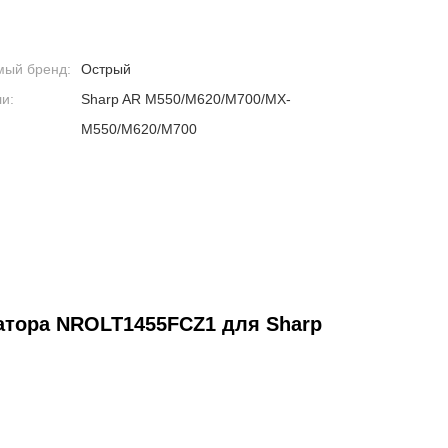
мый бренд:
Острый
и:
Sharp AR M550/M620/M700/MX-
M550/M620/M700
тора NROLT1455FCZ1 для Sharp