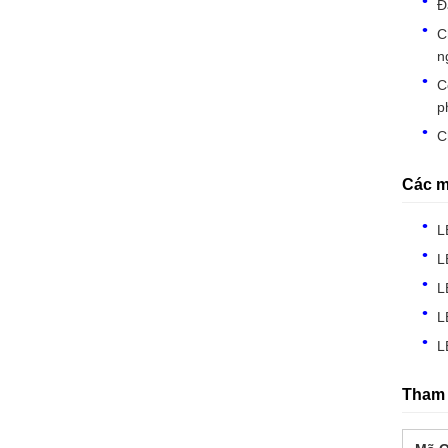
Đ
C
n
C
p
C
Các m
L
L
L
L
L
Tham 