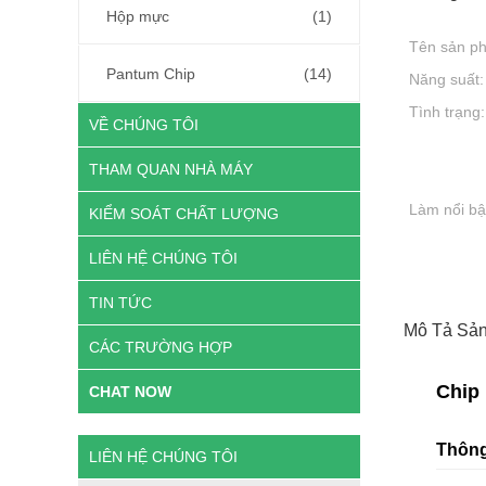
Hộp mực
(1)
Tên sản p
Pantum Chip
(14)
Năng suất:
Tình trạng:
VỀ CHÚNG TÔI
THAM QUAN NHÀ MÁY
Làm nổi bậ
KIỂM SOÁT CHẤT LƯỢNG
LIÊN HỆ CHÚNG TÔI
TIN TỨC
Mô Tả Sả
CÁC TRƯỜNG HỢP
Chip
CHAT NOW
Thông
LIÊN HỆ CHÚNG TÔI