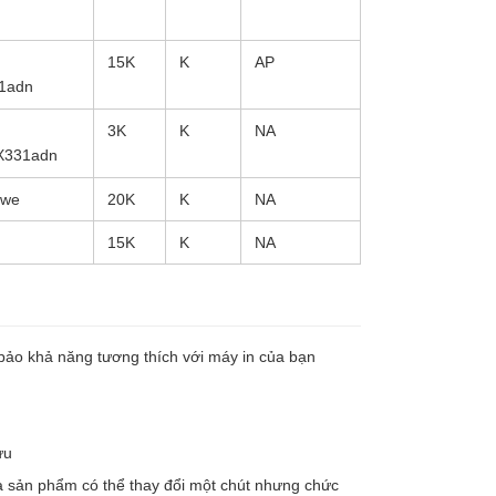
15K
K
AP
1adn
3K
K
NA
X331adn
dwe
20K
K
NA
15K
K
NA
bảo khả năng tương thích với máy in của bạn
ưu
a sản phẩm có thể thay đổi một chút nhưng chức