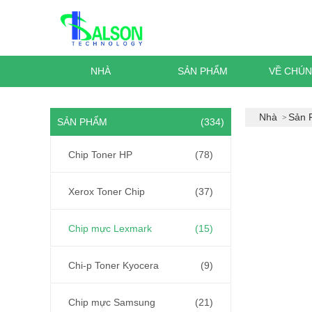
NHÀ
SẢN PHẨM
VỀ CHÚN
Nhà
Sản 
SẢN PHẨM
(334)
Chip Toner HP
(78)
Xerox Toner Chip
(37)
Chip mực Lexmark
(15)
Chi-p Toner Kyocera
(9)
Chip mực Samsung
(21)