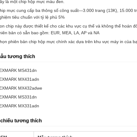
ây là một chip hộp mực màu đen.
hip mực cung cấp ba thông số công suất—3.000 trang (13K), 15.000 t
ghiệm tiêu chuẩn với tỷ lệ phủ 5%
on chip này được thiết kế cho các khu vực cụ thể và không thể hoán đ
hiên bản có sẵn bao gồm: EUR, MEA, LA, AP và NA
họn phiên bản chip hộp mực chính xác dựa trên khu vực máy in của b
ẫu tương thích
EXMARK MS431dn
EXMARK MX431adn
EXMARK MX432adwe
EXMARK MS331dn
EXMARK MX331adn
chiếu tương thích