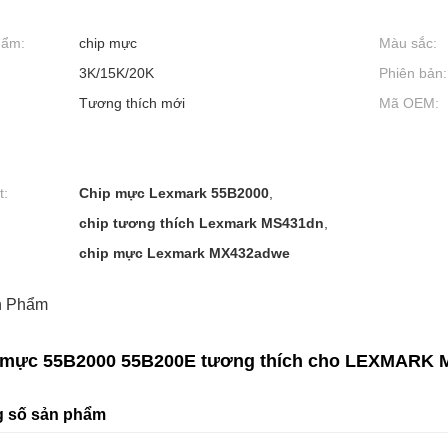
hẩm:
chip mực
Màu sắc:
3K/15K/20K
Phiên bản:
Tương thích mới
Mã OEM:
t:
Chip mực Lexmark 55B2000
,
chip tương thích Lexmark MS431dn
,
chip mực Lexmark MX432adwe
n Phẩm
 mực 55B2000 55B200E tương thích cho LEXMARK
 số sản phẩm