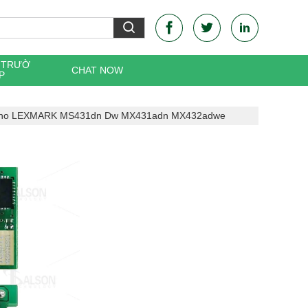
C TRƯỜ
CHAT NOW
P
p Cho LEXMARK MS431dn Dw MX431adn MX432adwe