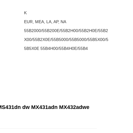
K
EUR, MEA, LA, AP, NA
55B2000/55B200E/55B2H00/55B2H0E/55B2
X00/55B2X0E/55B5000/55B5000/55B5X00/5
5B5X0E 55B4H00/55B4H0E/55B4
 MS431dn dw MX431adn MX432adwe