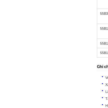
55B3
55B1
55B
55B
Ghi c
V
X
L
T
H