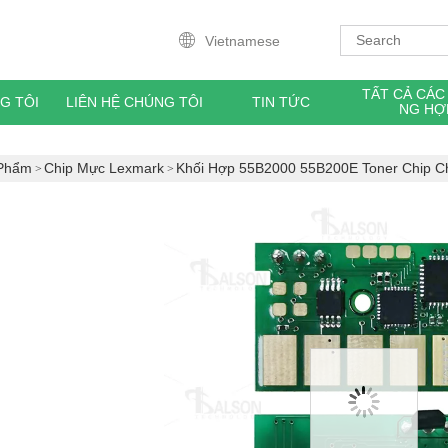
Vietnamese
TẤT CẢ CÁ
G TÔI
LIÊN HỆ CHÚNG TÔI
TIN TỨC
NG HỢ
Phẩm
Chip Mực Lexmark
Khối Hợp 55B2000 55B200E Toner Chi