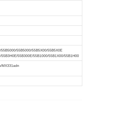
/55B5000/55B5000/55B5X00/55B5X0E
/55B3H0E/55B300E/55B1000/55B1X00/55B1H00
n/MX331adn