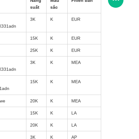
Năng
Màu
Phiên bản
suất
sắc
3K
K
EUR
X331adn
15K
K
EUR
25K
K
EUR
3K
K
MEA
X331adn
15K
K
MEA
1adn
dwe
20K
K
MEA
15K
K
LA
20K
K
LA
3K
K
AP