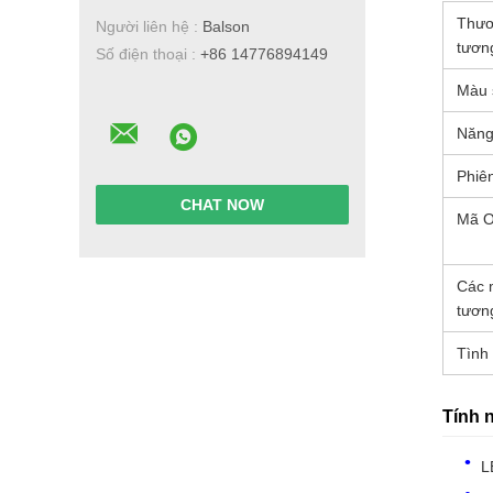
Thươ
Người liên hệ :
Balson
tươn
Số điện thoại :
+86 14776894149
Màu 
Năng
Phiê
CHAT NOW
Mã 
Các 
tươn
Tình 
Tính 
L