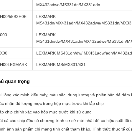
MX432adwe/MS331dn/MX331adn
H00/55B3H0E
LEXMARK
MS431dn/MX431adn/MX432adwe/MS331dn/MX33
000
LEXMARK
MS431dn/dw/MX431adn/MX432adwe/MS331dn/M
1X00
LEXMARK MS431dn/dw/ MX431adw/adn/MX432a
1H00LEXMARK
LEXMARK MS/MX331/431
hú quan trọng
ui lòng xác minh kiểu máy, màu sắc, dung lượng và phiên bản để đảm 
ác nhận đủ lượng mực trong hộp mực trước khi lắp chip
ắp chip chính xác vào hộp mực trước khi sử dụng
ất cả các chip đều có chương trình cơ sở mới nhất để có hiệu suất tối 
ình ảnh sản phẩm chỉ mang tính chất tham khảo. Hình thức thực tế củ