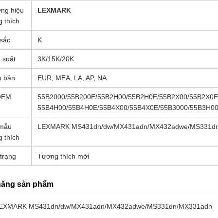
ng hiệu
LEXMARK
g thích
sắc
K
 suất
3K/15K/20K
n bản
EUR, MEA, LA, AP, NA
OEM
55B2000/55B200E/55B2H00/55B2H0E/55B2X00/55B2X0E
55B4H00/55B4H0E/55B4X00/55B4X0E/55B3000/55B3H00
mẫu
LEXMARK MS431dn/dw/MX431adn/MX432adwe/MS331d
g thích
trạng
Tương thích mới
năng sản phẩm
EXMARK MS431dn/dw/MX431adn/MX432adwe/MS331dn/MX331adn