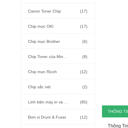
Canon Toner Chip
(17)
Chip mực OKI
(17)
Chip mực Brother
(6)
Chip Toner của Minolta
(8)
Chip mực Ricoh
(12)
Chip sắc nét
(2)
Linh kiện máy in và máy photocopy
(85)
THÔNG TIN
Đơn vị Drum & Fuser
(12)
Thông Tin