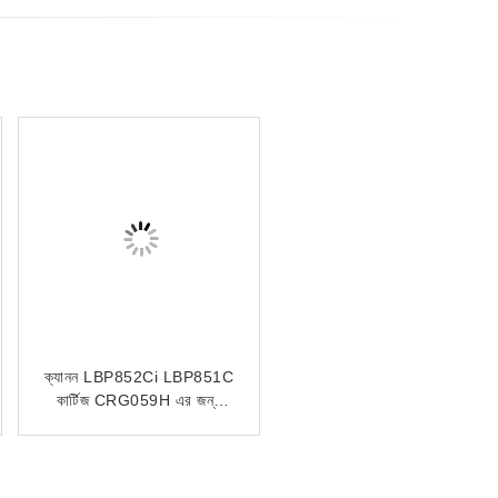
ক্যানন LBP852Ci LBP851C
কার্টিজ CRG059H এর জন্য
CRG-059 টোনার চিপ
প্রতিস্থাপন