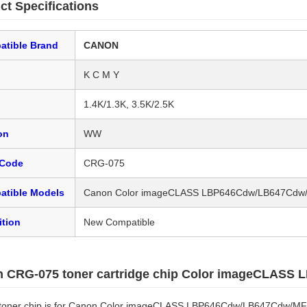
ct Specifications
atible Brand
CANON
K C M Y
1.4K/1.3K, 3.5K/2.5K
on
WW
Code
CRG-075
atible Models
Canon Color imageCLASS LBP646Cdw/LB647C
tion
New Compatible
 CRG-075 toner cartridge chip Color imageCLASS
toner chip is for Canon Color imageCLASS LBP646Cdw/LB647Cd