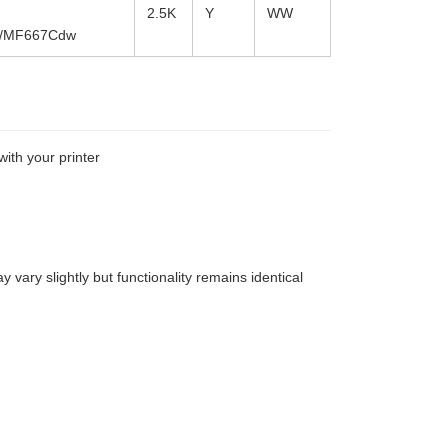
2.5K
Y
WW
/MF667Cdw
with your printer
vary slightly but functionality remains identical