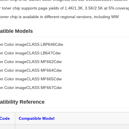
r toner chip supports page yields of 1.4K/1.3K, 3.5K/2.5K at 5% covera
oner chip is available in different regional versions, including WW
tible Models
on Color imageCLASS LBP646Cdw
on Color imageCLASS LB647Cdw
on Color imageCLASS MF662Cdw
on Color imageCLASS MF664Cdw
on Color imageCLASS MF665Cdw
on Color imageCLASS MF667Cdw
tibility Reference
Code
Compatible Model