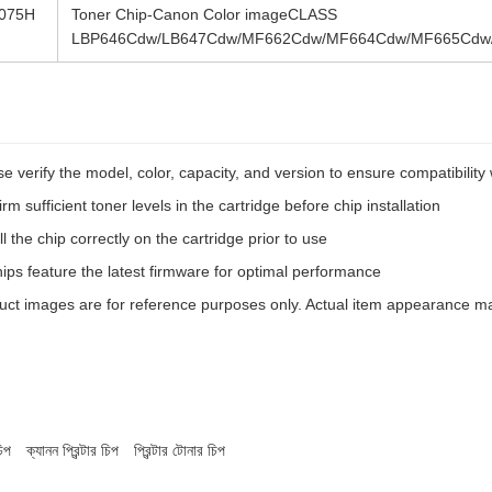
075H
Toner Chip-Canon Color imageCLASS
LBP646Cdw/LB647Cdw/MF662Cdw/MF664Cdw/MF665Cdw
e verify the model, color, capacity, and version to ensure compatibility 
rm sufficient toner levels in the cartridge before chip installation
ll the chip correctly on the cartridge prior to use
hips feature the latest firmware for optimal performance
uct images are for reference purposes only. Actual item appearance may 
চিপ
ক্যানন প্রিন্টার চিপ
প্রিন্টার টোনার চিপ