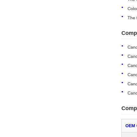
Colo
The t
Compa
Can
Can
Can
Can
Can
Can
Compa
OEM 