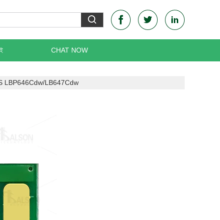
েই
CHAT NOW
ASS LBP646Cdw/LB647Cdw