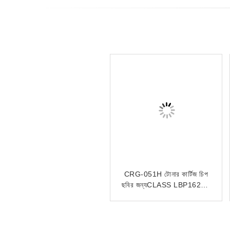
ক্যানন LBP241 LBP243
CRG-051H টোনার কার্টিজ চিপ
LBP244 CRG-070H
ছবির জন্যCLASS LBP162dw
P
CRG070 এর জন্য CRG-070
MF269dw ড্রাম চিপ
টোনার কার্টিজ চিপ
CRG051