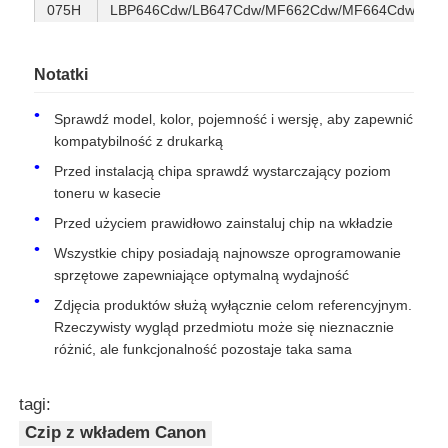
075H
LBP646Cdw/LB647Cdw/MF662Cdw/MF664Cdw/MF
Chip tonera Kyocera
CRG-
Chip tonera Canon Color imageCLASS
Notatki
075H
LBP646Cdw/LB647Cdw/MF662Cdw/MF664Cdw/MF
Chip do tonera Samsung
CRG-
Chip tonera Canon Color imageCLASS
Sprawdź model, kolor, pojemność i wersję, aby zapewnić
075H
LBP646Cdw/LB647Cdw/MF662Cdw/MF664Cdw/MF
kompatybilność z drukarką
Przed instalacją chipa sprawdź wystarczający poziom
Układ scalony do tonera Canon
CRG-
Chip tonera Canon Color imageCLASS
toneru w kasecie
075H
LBP646Cdw/LB647Cdw/MF662Cdw/MF664Cdw/MF
Przed użyciem prawidłowo zainstaluj chip na wkładzie
Chip do tonera OKI
Wszystkie chipy posiadają najnowsze oprogramowanie
sprzętowe zapewniające optymalną wydajność
Chip tonera Brother
Zdjęcia produktów służą wyłącznie celom referencyjnym.
Rzeczywisty wygląd przedmiotu może się nieznacznie
różnić, ale funkcjonalność pozostaje taka sama
Minolta Toner Chip
tagi:
Czip z wkładem Canon
Ricoh Toner Chip