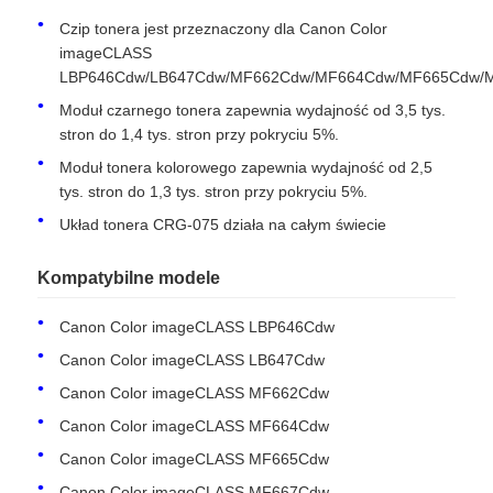
Czip tonera jest przeznaczony dla Canon Color
imageCLASS
LBP646Cdw/LB647Cdw/MF662Cdw/MF664Cdw/MF665Cdw/
Moduł czarnego tonera zapewnia wydajność od 3,5 tys.
stron do 1,4 tys. stron przy pokryciu 5%.
Moduł tonera kolorowego zapewnia wydajność od 2,5
tys. stron do 1,3 tys. stron przy pokryciu 5%.
Układ tonera CRG-075 działa na całym świecie
Kompatybilne modele
Canon Color imageCLASS LBP646Cdw
Dom
Canon Color imageCLASS LB647Cdw
Canon Color imageCLASS MF662Cdw
Produkty
Canon Color imageCLASS MF664Cdw
Canon Color imageCLASS MF665Cdw
O nas
Canon Color imageCLASS MF667Cdw