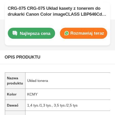
CRG-075 CRG-075 Układ kasety z tonerem do
drukarki Canon Color imageCLASS LBP646Cdw
LB647Cdw
Rozmawiaj teraz
Najlepsza cena
OPIS PRODUKTU
Nazwa
Układ tonera
produktu
Kolor
KCMY
Dawać
1,4 tys./1,3 tys., 3,5 tys./2,5 tys