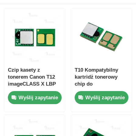
Czip kasety z
T10 Kompatybilny
tonerem Canon T12
kartridż tonerowy
imageCLASS X LBP
chip do
1333C/MF1333C
obrazuRUNNER
Wyślij zapytanie
Wyślij zapytanie
C1533iF C1538iF
C1533P C1538P