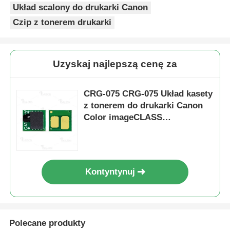
Układ scalony do drukarki Canon
Czip z tonerem drukarki
Ostrzejszy chip
Części do drukarek i kopiarki
Uzyskaj najlepszą cenę za
Jednostka bębnowa
CRG-075 CRG-075 Układ kasety
z tonerem do drukarki Canon
Color imageCLASS
Kaset tonerowy
LBP646Cdw LB647Cdw
Pantum Chip
Kontyntynuj
Polecane produkty