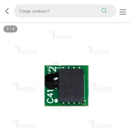
2
/
4