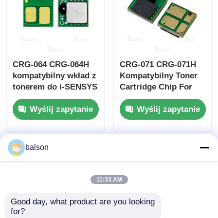
CRG-064 CRG-064H
CRG-071 CRG-071H
kompatybilny wkład z
Kompatybilny Toner
tonerem do i-SENSYS
Cartridge Chip For
MF832Cdw
Caono MMGF272dw
Wyślij zapytanie
Wyślij zapytanie
LBP722Cdw
MMGF275dw
LBP722Cx
MLGBP121dn
balson
11:33 AM
Good day, what product are you looking 
for?