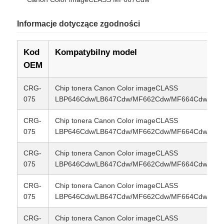
Informacje dotyczące zgodności
Skontaktuj się z nami
Kod
Kompatybilny model
Aktualności
OEM
CRG-
Chip tonera Canon Color imageCLASS
Wszystkie przypadki
075
LBP646Cdw/LB647Cdw/MF662Cdw/MF664Cdw/MF
CRG-
Chip tonera Canon Color imageCLASS
Poprosić o wycenę
075
LBP646Cdw/LB647Cdw/MF662Cdw/MF664Cdw/MF
CRG-
Chip tonera Canon Color imageCLASS
HP Toneer Chip
075
LBP646Cdw/LB647Cdw/MF662Cdw/MF664Cdw/MF
CRG-
Chip tonera Canon Color imageCLASS
Xerox Toner Chip
075
LBP646Cdw/LB647Cdw/MF662Cdw/MF664Cdw/MF
CRG-
Chip tonera Canon Color imageCLASS
Układ scalony do tonera Lexmark