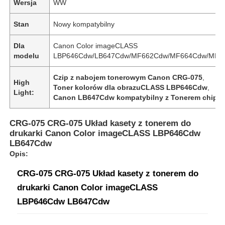
Wersja
WW
Stan
Nowy kompatybilny
Dla
Canon Color imageCLASS
modelu
LBP646Cdw/LB647Cdw/MF662Cdw/MF664Cdw/MF6
Czip z nabojem tonerowym Canon CRG-075
,
High
Toner kolorów dla obrazuCLASS LBP646Cdw
,
Light:
Canon LB647Cdw kompatybilny z Tonerem chip
CRG-075 CRG-075 Układ kasety z tonerem do
drukarki Canon Color imageCLASS LBP646Cdw
LB647Cdw
Opis:
CRG-075 CRG-075 Układ kasety z tonerem do
drukarki Canon Color imageCLASS
LBP646Cdw LB647Cdw