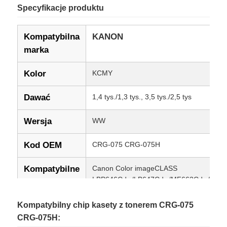
Specyfikacje produktu
Kompatybilna
KANON
marka
Kolor
KCMY
Dawać
1,4 tys./1,3 tys., 3,5 tys./2,5 tys
Wersja
WW
Kod OEM
CRG-075 CRG-075H
Kompatybilne
Canon Color imageCLASS
LBP646Cdw/LB647Cdw/MF662Cdw/MF6
modele
Kompatybilny chip kasety z tonerem CRG-075
Stan
Nowy kompatybilny
CRG-075H: