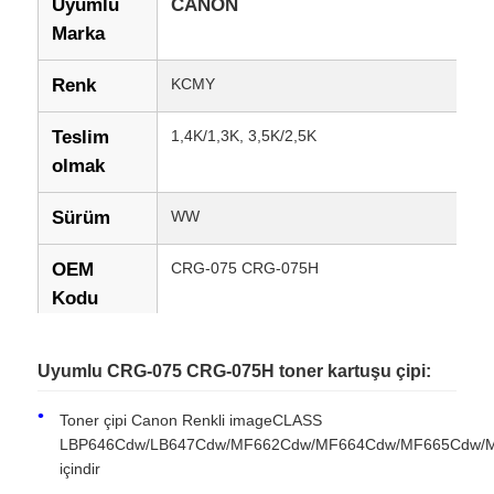
Uyumlu
CANON
Marka
Renk
KCMY
Teslim
1,4K/1,3K, 3,5K/2,5K
olmak
Sürüm
WW
OEM
CRG-075 CRG-075H
Kodu
Uyumlu
Canon Renkli görüntüCLASS
Uyumlu CRG-075 CRG-075H toner kartuşu çipi:
LBP646Cdw/LB647Cdw/MF662Cdw/MF664C
Modeller
Toner çipi Canon Renkli imageCLASS
Durum
Yeni Uyumlu
LBP646Cdw/LB647Cdw/MF662Cdw/MF664Cdw/MF665Cdw/
içindir