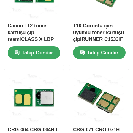
Canon T12 toner
T10 Görüntü için
kartuşu çip
uyumlu toner kartuşu
resmiCLASS X LBP
çipiRUNNER C1533iF
1333C/MF1333C
C1538iF C1533P
Talep Gönder
Talep Gönder
C1538P
CRG-064 CRG-064H I-
CRG-071 CRG-071H