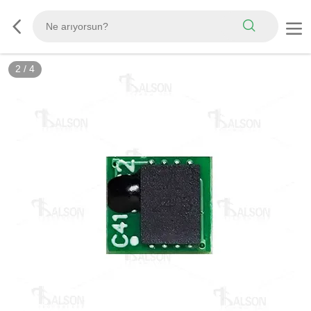
2
/
4