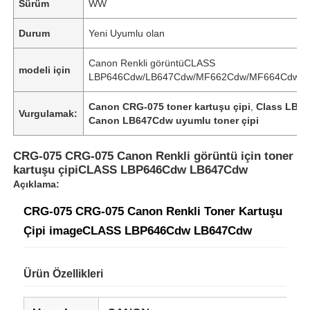
Sürüm
WW
Durum
Yeni Uyumlu olan
Canon Renkli görüntüCLASS
modeli için
LBP646Cdw/LB647Cdw/MF662Cdw/MF664Cdw/
Canon CRG-075 toner kartuşu çipi
,
Class LBP
Vurgulamak:
Canon LB647Cdw uyumlu toner çipi
CRG-075 CRG-075 Canon Renkli görüntü için toner
kartuşu çipiCLASS LBP646Cdw LB647Cdw
Açıklama:
CRG-075 CRG-075 Canon Renkli Toner Kartuşu
Çipi imageCLASS LBP646Cdw LB647Cdw
Ürün Özellikleri