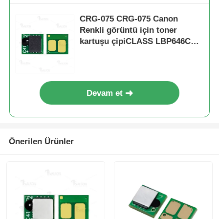
CRG-075 CRG-075 Canon
Keskin Çip
Renkli görüntü için toner
kartuşu çipiCLASS LBP646Cdw
LB647Cdw
Yazıcı ve Fotokopi Parçaları
Tambur ve Fırın Ünitesi
Devam et
Toner kartuşu
Önerilen Ürünler
Pantum Çip