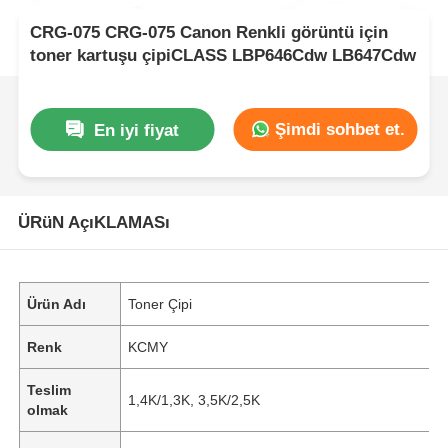
CRG-075 CRG-075 Canon Renkli görüntü için
toner kartuşu çipiCLASS LBP646Cdw LB647Cdw
Şimdi sohbet et.
En iyi fiyat
ÜRüN AçıKLAMASı
Ürün Adı
Toner Çipi
Renk
KCMY
Teslim
1,4K/1,3K, 3,5K/2,5K
olmak