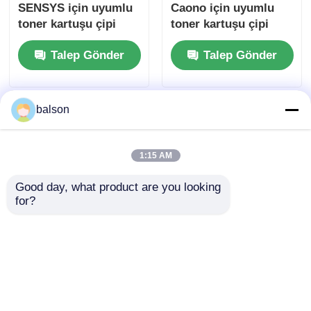
SENSYS için uyumlu
Caono için uyumlu
toner kartuşu çipi
toner kartuşu çipi
MF832Cdw
MMGF272dw
Talep Gönder
Talep Gönder
LBP722Cdw
MMGF275dw
LBP722Cx
MLGBP121dn
balson
1:15 AM
Good day, what product are you looking 
for?
CRG-070 Canon
CRG-051H Toner
LBP241 LBP243
Kartrij Çip Görüntü
LBP244 CRG-070H
içinCLASS LBP162dw
CRG070 için toner
MF269dw Davul çip
Talep Gönder
Talep Gönder
kartuşu çipi
CRG051