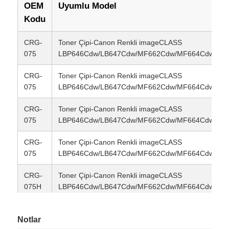
OEM
Uyumlu Model
Kodu
Bize ulaşın
CRG-
Toner Çipi-Canon Renkli imageCLASS
075
LBP646Cdw/LB647Cdw/MF662Cdw/MF664Cdw/MF
Haberler
CRG-
Toner Çipi-Canon Renkli imageCLASS
075
LBP646Cdw/LB647Cdw/MF662Cdw/MF664Cdw/MF
Tüm servis talepleri
CRG-
Toner Çipi-Canon Renkli imageCLASS
075
LBP646Cdw/LB647Cdw/MF662Cdw/MF664Cdw/MF
Teklif isteği
CRG-
Toner Çipi-Canon Renkli imageCLASS
075
LBP646Cdw/LB647Cdw/MF662Cdw/MF664Cdw/MF
HP toner çipi
CRG-
Toner Çipi-Canon Renkli imageCLASS
075H
LBP646Cdw/LB647Cdw/MF662Cdw/MF664Cdw/MF
Xerox Toner Çip
CRG-
Toner Çipi-Canon Renkli imageCLASS
Notlar
075H
LBP646Cdw/LB647Cdw/MF662Cdw/MF664Cdw/MF
Lexmark Toner Çip