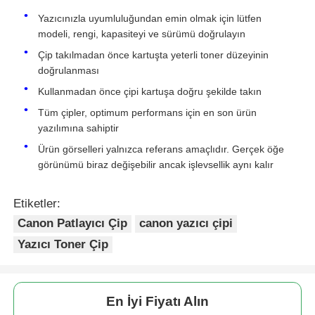
CRG-
Toner Çipi-Canon Renkli imageCLASS
Yazıcınızla uyumluluğundan emin olmak için lütfen
075H
LBP646Cdw/LB647Cdw/MF662Cdw/MF664Cdw/MF
modeli, rengi, kapasiteyi ve sürümü doğrulayın
Kyocera toner çipi
Çip takılmadan önce kartuşta yeterli toner düzeyinin
CRG-
Toner Çipi-Canon Renkli imageCLASS
doğrulanması
075H
LBP646Cdw/LB647Cdw/MF662Cdw/MF664Cdw/MF
Samsung Toner Çipi
Kullanmadan önce çipi kartuşa doğru şekilde takın
Tüm çipler, optimum performans için en son ürün
Canon Toner Çipi
yazılımına sahiptir
Ürün görselleri yalnızca referans amaçlıdır. Gerçek öğe
görünümü biraz değişebilir ancak işlevsellik aynı kalır
OKI Toner Çipi
Etiketler:
Kardeş Toner Çipi
Canon Patlayıcı Çip
canon yazıcı çipi
Yazıcı Toner Çip
Minolta Toner Chip
En İyi Fiyatı Alın
Ricoh Toner Çipi