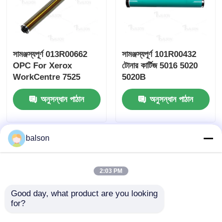
তীক্ষ্ণ চিপ
সামঞ্জস্যপূর্ণ 013R00662
সামঞ্জস্যপূর্ণ 101R00432
প্রিন্টার এবং কপিয়ার যন্ত্রাংশ
OPC For Xerox
টোনার কার্টিজ 5016 5020
WorkCentre 7525
5020B
ড্রাম এন্ড ফিউজার ইউনিট
7530 7535
অনুসন্ধান পাঠান
অনুসন্ধান পাঠান
টোনার কার্তুজ
balson
প্যান্টাম চিপ
2:03 PM
Good day, what product are you looking 
for?