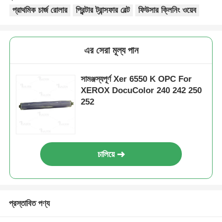
প্রাথমিক চার্জ রোলার
প্রিন্টার ট্রান্সফার বেল্ট
ফিউসার ক্লিনিং ওয়েব
আমাদের সাথে যোগাযোগ করুন
এর সেরা মূল্য পান
খবর
সামঞ্জস্যপূর্ণ Xer 6550 K OPC For
XEROX DocuColor 240 242 250
সব ক্ষেত্রেই
252
উদ্ধৃতির জন্য আবেদন
এইচপি টোনার চিপ
চালিয়ে
জেরক্স টোনার চিপ
প্রস্তাবিত পণ্য
লেক্সমার্ক টোনার চিপ