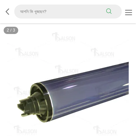
2
/
3