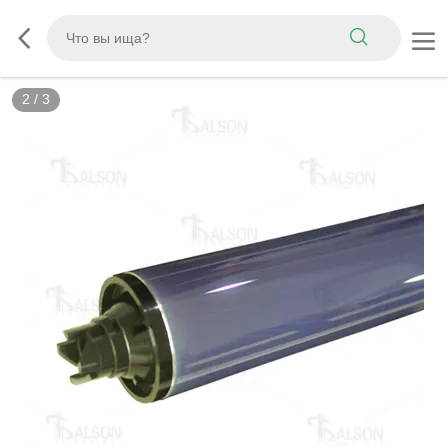
2
/
3