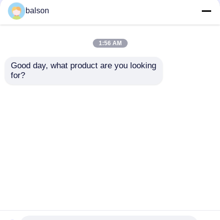
balson
1:56 AM
Good day, what product are you looking 
for?
1810209/1840546/1946919
Совместимый
Дуплексный блок и
NROLT1850FCZ1
крышка для Epson
Верхний
L14150 L14158
фьюзерный ролик
Отправить запрос
Отправить запрос
ET15000 EW-M5610
для Sharp MX M623N
M623U
Главная страница
Карта сайта
контактные данные
Desktop Site
Карта сайта
Политика конфиденциальности
Качество
HP TONER CHIP
Китайская