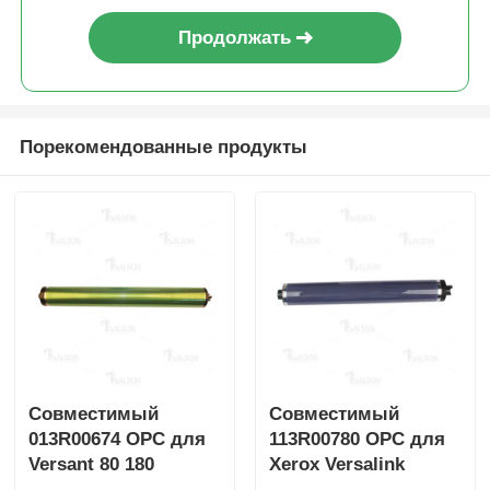
Продолжать
Чип для тонера Kyocera
Чип для тонера Samsung
Порекомендованные продукты
Чип для тонера Canon
Чип тонера OKI
Чип для тонера Brother
Минольта тонер чип
Совместимый
Совместимый
013R00674 OPC для
113R00780 OPC для
Versant 80 180
Xerox Versalink
Чип тонера Ricoh
C7020 c7025 C7030