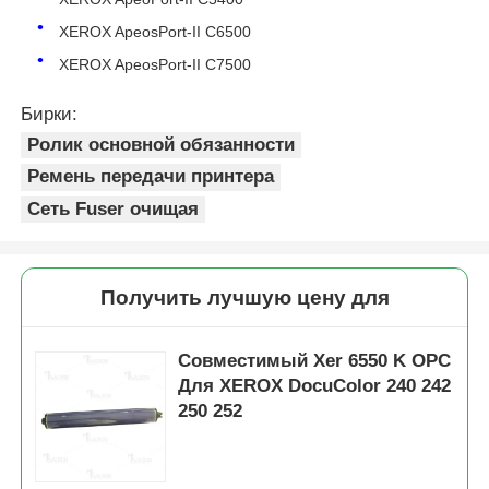
XEROX ApeosPort-II C6500
контактные данные
XEROX ApeosPort-II C7500
Бирки:
Новости
Ролик основной обязанности
Ремень передачи принтера
Все случаи
Сеть Fuser очищая
Отправить запрос
Получить лучшую цену для
HP TONER CHIP
Совместимый Xer 6550 K OPC
Для XEROX DocuColor 240 242
Ксерокодный тонер чип
250 252
Чип тонера Lexmark