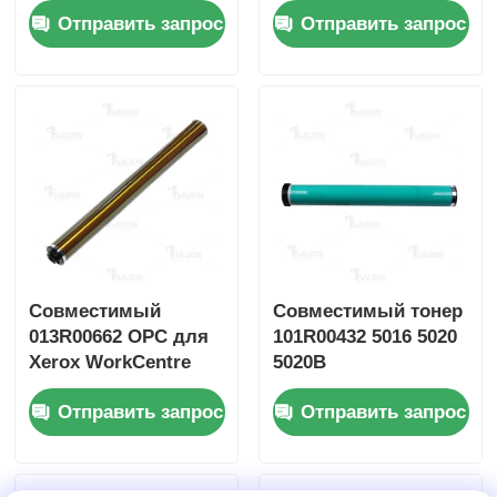
Отправить запрос
Отправить запрос
C7000
Острый чип
Части печатных и копировальных машин
Барабаны и фьюзеры
Тонер картридж
Совместимый
Совместимый тонер
Чип Pantum
013R00662 OPC для
101R00432 5016 5020
Xerox WorkCentre
5020B
7525 7530 7535
Отправить запрос
Отправить запрос