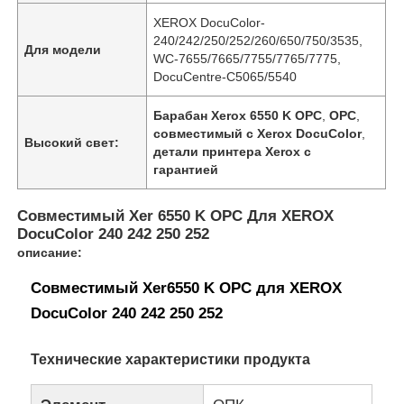
XEROX DocuColor-
240/242/250/252/260/650/750/3535,
Для модели
WC-7655/7665/7755/7765/7775,
DocuCentre-C5065/5540
Барабан Xerox 6550 K OPC
,
OPC
,
совместимый с Xerox DocuColor
,
Высокий свет:
детали принтера Xerox с
гарантией
Совместимый Xer 6550 K OPC Для XEROX
DocuColor 240 242 250 252
описание:
Совместимый Xer6550 K OPC для XEROX
DocuColor 240 242 250 252
Технические характеристики продукта