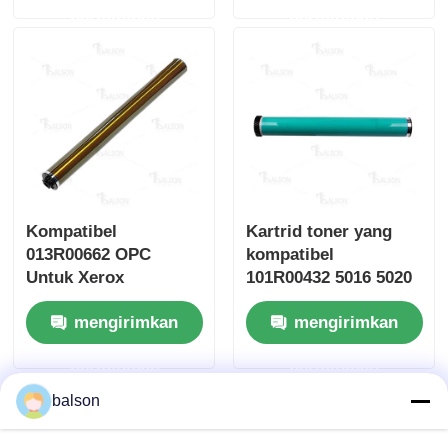
permintaan
permintaan
Chip Tajam
Bagian Printer dan Kopia
Unit Drum & Fuser
Kompatibel
Kartrid toner yang
Kartrid toner
013R00662 OPC
kompatibel
Untuk Xerox
101R00432 5016 5020
WorkCentre 7525
5020B
Pantum Chip
mengirimkan
mengirimkan
7530 7535
permintaan
permintaan
balson