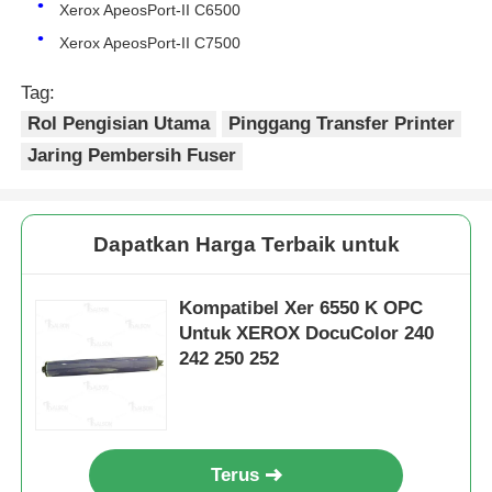
Xerox ApeosPort-II C6500
Xerox ApeosPort-II C7500
Hubungi kami
Tag:
Rol Pengisian Utama
Pinggang Transfer Printer
Berita
Jaring Pembersih Fuser
Semua Kasus
Dapatkan Harga Terbaik untuk
Quote request suatu
Kompatibel Xer 6550 K OPC
Untuk XEROX DocuColor 240
Chip toner HP
242 250 252
Chip Toner Xerox
Terus
Chip Toner Lexmark