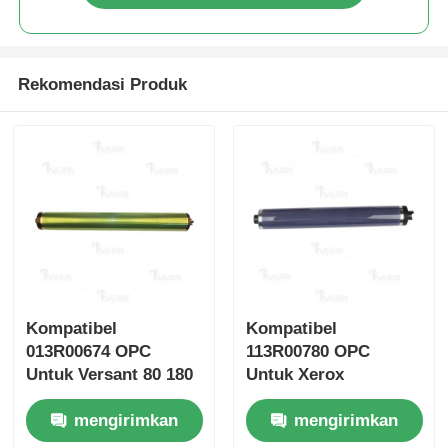
Chip toner Kyocera
Rekomendasi Produk
Chip Toner Samsung
Canon Toner Chip
Chip Toner OKI
Chip Toner Brother
Kompatibel
Kompatibel
013R00674 OPC
113R00780 OPC
Minolta Toner Chip
Untuk Versant 80 180
Untuk Xerox
Versalink C7020
mengirimkan
mengirimkan
c7025 C7030 C7000
Chip Toner Ricoh