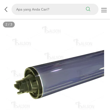
2
/
3