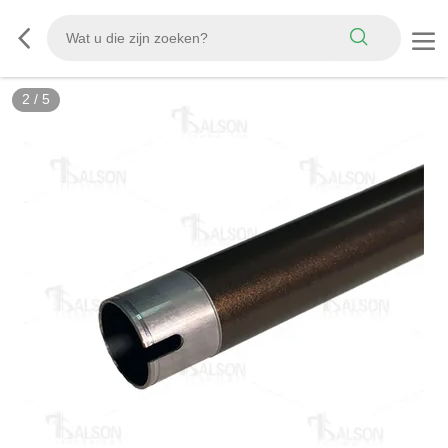
2
/
5