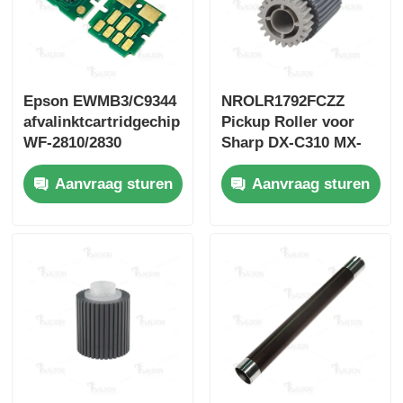
Contacteer ons
Epson EWMB3/C9344
NROLR1792FCZZ
nieuws
afvalinktcartridgechip
Pickup Roller voor
WF-2810/2830
Sharp DX-C310 MX-
C311 C400 B401 C401
Alle Gevallen
Aanvraag sturen
Aanvraag sturen
Vraag een offerte aan
HP TONER CHIP
Xerox Toner Chip
Lexmark Toner Chip