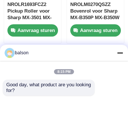
NROLR1693FCZ2
NROLM0270QSZZ
Pickup Roller voor
Bovenrol voor Sharp
Kyocera toner chip
Sharp MX-3501 MX-
MX-B350P MX-B350W
4101 MX-5070
MX-B355W Fuserrol
Aanvraag sturen
Aanvraag sturen
NROLR1693FCZ1
Samsung Toner Chip
M4070
Canon Toner Chip
balson
OKI Toner Chip
8:15 PM
Good day, what product are you looking 
Brother tonerchip
for?
Compatibele
Compatibele
Minolta Toner Chip
NROLR1541FCZZ
NROLR1682FCZZ
voedingsrol voor
scheidsrol voor
Ricoh Toner Chip
Sharp MX-2300 M264
Sharp MX-M1100 MX-