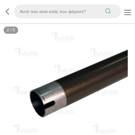
2
/
5