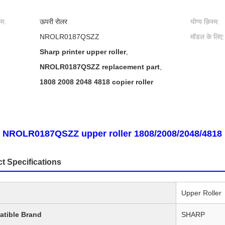
ाम:
ऊपरी रोलर
योग्य क़िस्म:
NROLR0187QSZZ
मॉडल के लिए:
Sharp printer upper roller
,
NROLR0187QSZZ replacement part
,
1808 2008 2048 4818 copier roller
 NROLR0187QSZZ upper roller 1808/2008/2048/4818
t Specifications
Upper Roller
tible Brand
SHARP