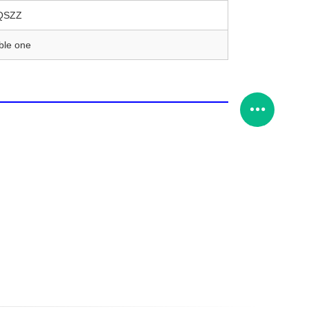
QSZZ
ble one