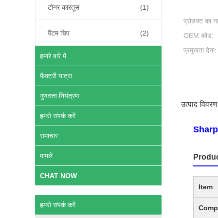
टोनर कारतूस
(1)
प्रोडक्ट का न
पैंटम चिप
(2)
OEM कोड:
प्रमुखता देना:
हमारे बारे में
फैक्टरी यात्रा
गुणवत्ता नियंत्रण
उत्पाद विवरण
हमसे संपर्क करें
Sharp
समाचार
मामले
Produc
CHAT NOW
Item
हमसे संपर्क करें
Compa