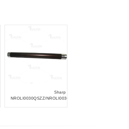
Sharp NROLM1748FCZZ
Upper Roller MX-
2600N/MX-3100N