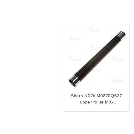
Sharp
Sharp NROLT1549FCZZ
NROLI0030QSZZ/NROLI0030FCZZ/AR160UH/AR-
Upper Roller AR-
160UH upper roller
M280/AR-M350/AR-
M350N/M355N