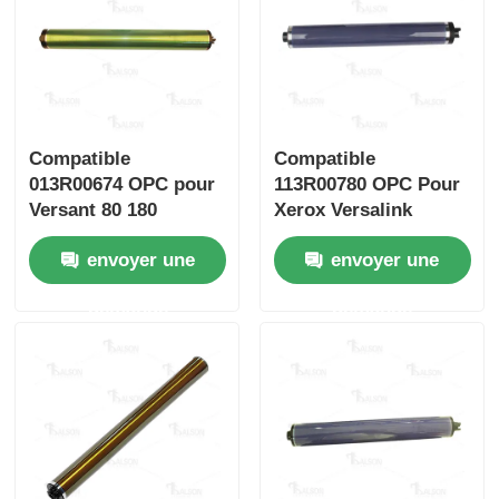
Contact
nouvelles
Compatible
Compatible
013R00674 OPC pour
113R00780 OPC Pour
Tous les cas
Versant 80 180
Xerox Versalink
C7020 c7025 C7030
envoyer une
envoyer une
C7000
Demande de soumission
demande
demande
Le TONER CHIP HP
Puce de toner Xerox
Une puce de tonique Lexmark