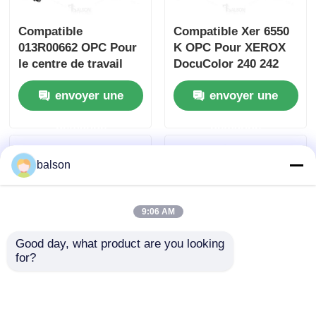
Compatible
Compatible Xer 6550
Puce de toner Kyocera
013R00662 OPC Pour
K OPC Pour XEROX
le centre de travail
DocuColor 240 242
Xerox 7525 7530 7535
250 252
La puce de toner Samsung
envoyer une
envoyer une
demande
demande
Puce de tonique Canon
balson
Une puce de tonifiant OKI
9:06 AM
Frère Toner Chip
Good day, what product are you looking 
for?
Puce de tonifiant Minolta
Cartouche de toner
1810209/1840546/1946919
5016 5020 5020B
Unité duplex et
Puce de tonifiant Ricoh
compatible avec le
couvercle Pour Epson