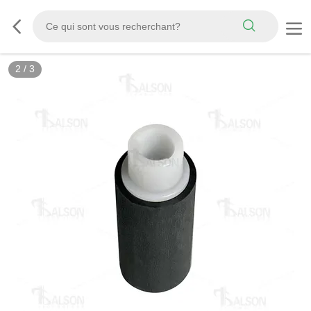
2
/
3