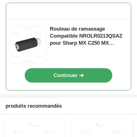
Rouleau de ramassage
Compatible NROLR0213QSAZ
pour Sharp MX C250 MX
C300W
Continuer
Aperçu
produits recommandés
Produits
A propos de nous