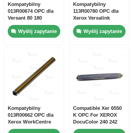
Kompatybilny
Kompatybilny
013R00674 OPC dla
113R00780 OPC dla
Skontaktuj się z nami
Versant 80 180
Xerox Versalink
C7020 c7025 C7030
Wyślij zapytanie
Wyślij zapytanie
C7000
Aktualności
Wszystkie przypadki
Poprosić o wycenę
HP Toneer Chip
Kompatybilny
Compatible Xer 6550
Xerox Toner Chip
013R00662 OPC dla
K OPC For XEROX
Xerox WorkCentre
DocuColor 240 242
7525 7530 7535
250 252
Układ scalony do tonera Lexmark