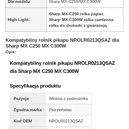
Dla modelu
Sharp MX-C250/MX-C300W
Sharp MX-C250 rolka papier
,
High Light:
Sharp MX-C300W rolka zamienna
,
rolka do drukarki z gwarancją
Kompatybilny rolnik pikapu NROLR0213QSAZ dla
Sharp MX C250 MX C300W
Opis:
Kompatybilny rolnik pikapu NROLR0213QSAZ
dla Sharp MX C250 MX C300W
Specyfikacja produktu
Pozycja
Włókna z podnośnika
Zgodna marka
Ostrzeństwo
Kod OEM
NROLR0213QSAZ