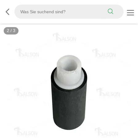
2
/
3