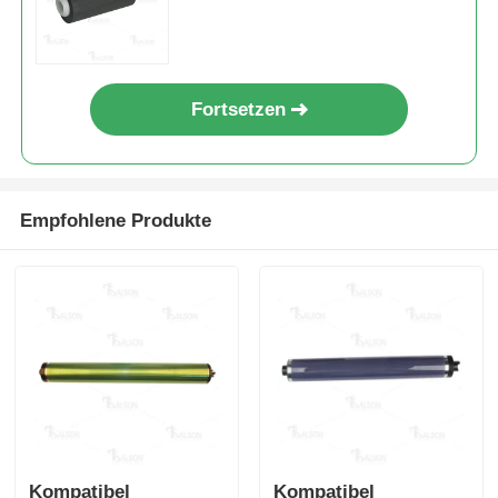
Fortsetzen
Empfohlene Produkte
Startseite
Produkte
Kompatibel
Kompatibel
Über uns