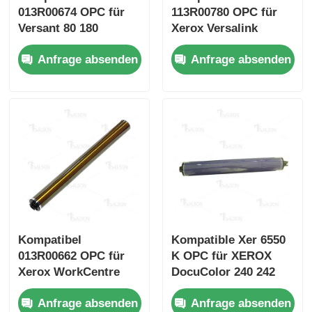
013R00674 OPC für
113R00780 OPC für
Versant 80 180
Xerox Versalink
Kontakt
C7020 c7025 C7030
Anfrage absenden
Anfrage absenden
C7000
Nachrichten
Alle Fälle
Referenzen
HP TONER CHIP
Kompatibel
Kompatible Xer 6550
013R00662 OPC für
K OPC für XEROX
Xerox-Tonerchip
Xerox WorkCentre
DocuColor 240 242
7525 7530 7535
250 252
Anfrage absenden
Anfrage absenden
Tonerchip von Lexmark