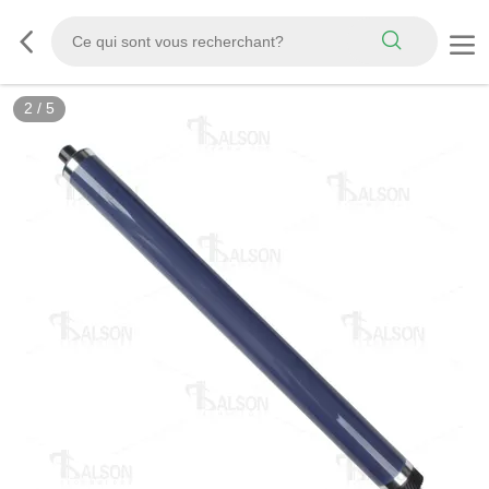
2
/
5