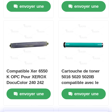
Xerox 7525 7530 7535
envoyer une
envoyer une
Puce de toner Kyocera
demande
demande
La puce de toner Samsung
Puce de tonique Canon
Une puce de tonifiant OKI
Compatible Xer 6550
Cartouche de toner
Frère Toner Chip
K OPC Pour XEROX
5016 5020 5020B
DocuColor 240 242
compatible avec le
250 252
modèle 101R00432
Puce de tonifiant Minolta
envoyer une
envoyer une
demande
demande
Puce de tonifiant Ricoh