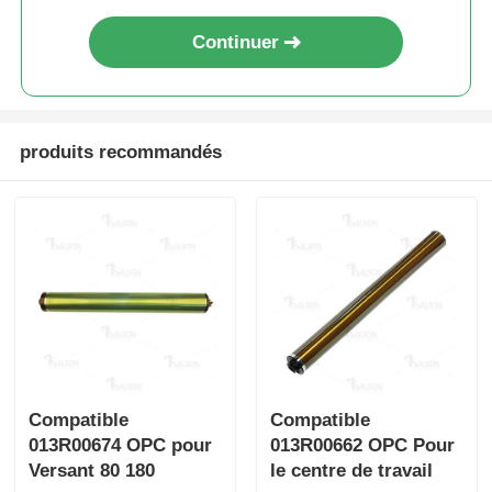
Continuer
Contact
nouvelles
produits recommandés
Tous les cas
Demande de soumission
Le TONER CHIP HP
Puce de toner Xerox
Compatible
Compatible
013R00674 OPC pour
013R00662 OPC Pour
Versant 80 180
le centre de travail
Une puce de tonique Lexmark