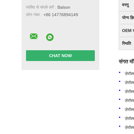
वस्तु
व्यक्ति से संपर्क करें :
Balson
फ़ोन नंबर :
+86 14776894149
योग्य क़
OEM 
स्थिति
CHAT NOW
संगत म
ज़ेरॉ
ज़ेरॉ
ज़ेरॉ
ज़ेरॉ
ज़ेरॉक
ज़ेरॉक
ज़ेरॉक