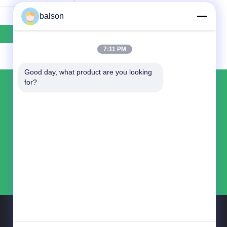
balson
7:11 PM
Good day, what product are you looking 
for?
हमसे संपर्क करें
Shenzhen Balson Technology Co., Ltd.
कमरा 8318, चौथी मंजिल वांगचेंग बिल्डिंग, लॉन्गगुआन
ईस्ट रोड, लॉन्गहुआ जिला, शेन्ज़ेन
86--14776894149
balson8@toner-chip.com