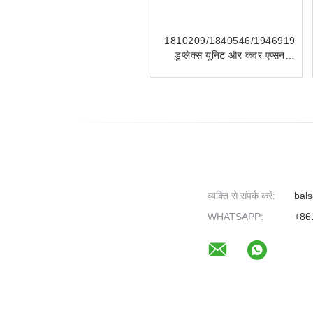
संगत 101R00432 टोनर
1810209/1840546/1946919
कार्ट्रिज 5016 5020 5020B
डुप्लेक्स यूनिट और कवर एप्सन
L14150 L14158 ET15000
EW-M5610 के लिए
व्यक्ति से संपर्क करें:
bals
WHATSAPP:
+86