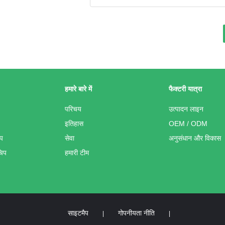
हमारे बारे में
फैक्टरी यात्रा
परिचय
उत्पादन लाइन
इतिहास
OEM / ODM
िप
सेवा
अनुसंधान और विकास
िप
हमारी टीम
साइटमैप
गोपनीयता नीति
|
|