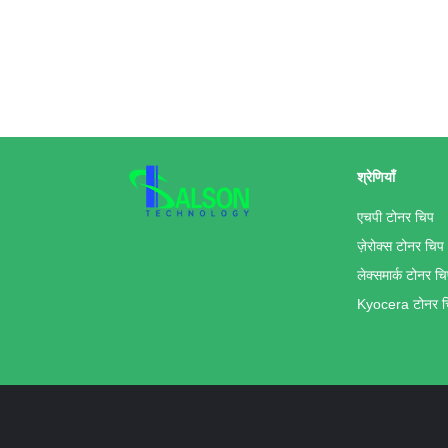
श्रेणियाँ
एचपी टोनर चिप
ज़ेरोक्स टोनर चिप
लेक्समार्क टोनर च
Kyocera टोनर च