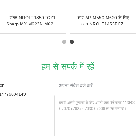
संगत NROLT1850FCZ1
शार्प AR M550 M620 के लिए
Sharp MX M623N M623U
संगत NROLT1455FCZ1
के लिए ऊपरी फ्यूजर रोलर
फ्यूज़र सब हीट रोलर
हम से संपर्क में रहें
on
अपना संदेश दर्ज करें
14776894149