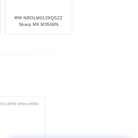
संगत NROLM0129QSZZ
Sharp MX M3558N
3158N 2658N के लिए ऊपरी
फ्यूजर रोलर