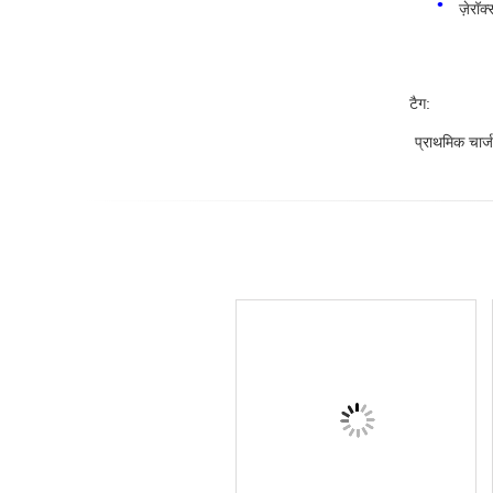
ज़ेरॉक
टैग:
प्राथमिक चार्