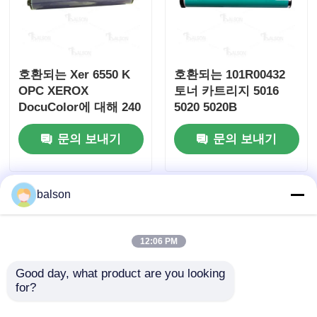
키오세라 토너 칩
호환되는 Xer 6550 K
호환되는 101R00432
삼성 톤 칩
OPC XEROX
토너 카트리지 5016
DocuColor에 대해 240
5020 5020B
242 250 252
캐논 토너 칩
문의 보내기
문의 보내기
OKI 토너 칩
balson
브라더 토너 칩
12:06 PM
미놀타 토너 칩
Good day, what product are you looking 
for?
리코 토너 칩