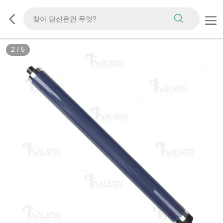
2
/
5