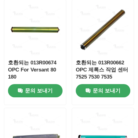
연락처
뉴스
모든 케이스
호환되는 013R00674
호환되는 013R00662
OPC For Versant 80
OPC 제록스 작업 센터
견적 요청
180
7525 7530 7535
문의 보내기
문의 보내기
HP 토너 칩
제로엑스 톤 칩
렉스마크 토너 칩