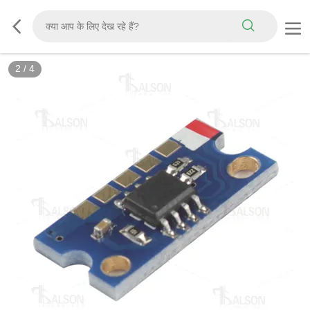
2
/
4