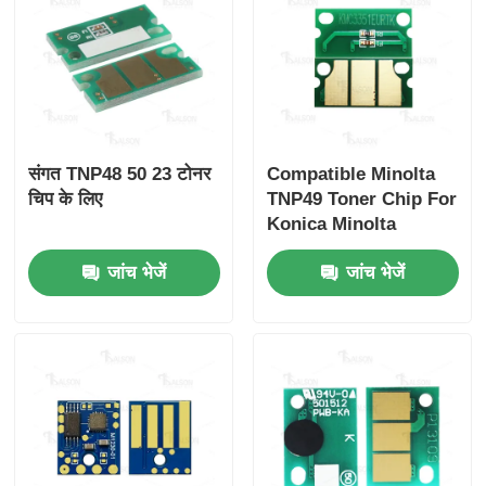
करें
तेज़ चिप
TNP27M(A0X5333)
मिनोल्टा
6K
एम
ईयूआर
बिज़हब
सी25/
प्रिंटर और कॉपी मशीन के भाग
इनियो+
25
संगत TNP48 50 23 टोनर
Compatible Minolta
विकसित
ड्रम और फ्यूज़र इकाई
चिप के लिए
TNP49 Toner Chip For
करें
Konica Minolta
Bizhub C3351 3851
TNP27Y(A0X5233)
मिनोल्टा
6K
वाई
ईयूआर
टोनर कारतूस
जांच भेजें
जांच भेजें
बिज़हब
सी25/
इनियो+
पैंटम चिप
25
विकसित
करें