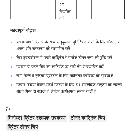
25
विकसित
हमसे संपर्क करें
करें
TNP27C(A0X5433)
मिनोल्टा
6K
सी
ऍक्स्प
महत्वपूर्ण नोट्स
समाचार
बिज़हब
कृपया अपने प्रिंटर के साथ अनुकूलता सुनिश्चित करने के लिए मॉडल, रंग,
सी25/
क्षमता और संस्करण को सत्यापित करें
इनियो+
सभी मामलों
25
चिप इंस्टालेशन से पहले कार्ट्रिज में पर्याप्त टोनर स्तर की पुष्टि करें
विकसित
उपयोग से पहले चिप को कार्ट्रिज पर सही ढंग से स्थापित करें
करें
एक बोली का अनुरोध
सभी चिप्स में इष्टतम प्रदर्शन के लिए नवीनतम फर्मवेयर की सुविधा है
TNP27M(A0X5333)
मिनोल्टा
6K
एम
ऍक्स्प
उत्पाद छवियां केवल संदर्भ उद्देश्यों के लिए हैं। वास्तविक आइटम का स्वरूप
बिज़हब
थोड़ा भिन्न हो सकता है लेकिन कार्यक्षमता समान रहती है
एचपी टोनर चिप
सी25/
इनियो+
25
टैग:
ज़ेरोक्स टोनर चिप
विकसित
मिनोल्टा प्रिंटर सहायक उपकरण
टोनर कार्ट्रिज चिप
करें
प्रिंटर टोनर चिप
लेक्समार्क टोनर चिप
TNP27Y(A0X5233)
मिनोल्टा
6K
वाई
ऍक्स्प