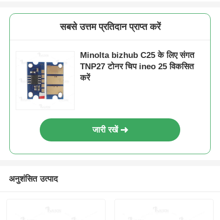
बिज़हब
सी25/
Kyocera टोनर चिप
सबसे उत्तम प्रतिदान प्राप्त करें
इनियो+
25
विकसित
Minolta bizhub C25 के लिए संगत
सैमसंग टोनर चिप
करें
TNP27 टोनर चिप ineo 25 विकसित
करें
TNP27K(A0X5133)
मिनोल्टा
6K
के
ईयूआर
कैनन टोनर चिप
बिज़हब
सी25/
इनियो+
ओकेआई टोनर चिप
25
जारी रखें
विकसित
करें
भाई टोनर चिप
TNP27C(A0X5433)
मिनोल्टा
6K
सी
ईयूआर
बिज़हब
अनुशंसित उत्पाद
मिनोल्टा टोनर चिप
सी25/
इनियो+
25
रिकोह टोनर चिप
विकसित