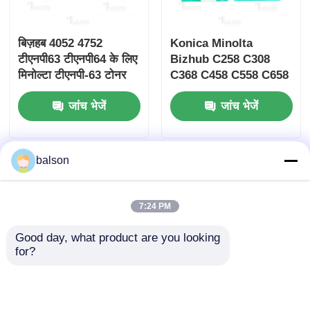
बिज़हब 4052 4752
Konica Minolta
टीएनपी63 टीएनपी64 के लिए
Bizhub C258 C308
मिनोल्टा टीएनपी-63 टोनर
C368 C458 C558 C658
चिप
के लिए DR-313 ड्रम चिप
जांच भेजें
जांच भेजें
120K और 95K रिडक्ट
यूनिवर्सल सीएमवाई कलर के
साथ
balson
7:24 PM
Good day, what product are you looking 
for?
IU-612 संगत मिनोल्टा टोनर
DV311 डेवलपर यूनिट चिप
चिप Bizhub C452 C552
प्रिंटर टोनर चिप Bizhub