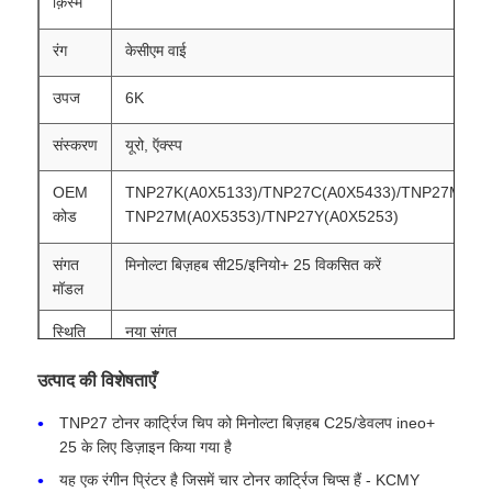
क़िस्म
रंग
केसीएम वाई
उपज
6K
संस्करण
यूरो, ऍक्स्प
OEM
TNP27K(A0X5133)/TNP27C(A0X5433)/TNP27M(A0X
कोड
TNP27M(A0X5353)/TNP27Y(A0X5253)
संगत
मिनोल्टा बिज़हब सी25/इनियो+ 25 विकसित करें
मॉडल
स्थिति
नया संगत
उत्पाद की विशेषताएँ
TNP27 टोनर कार्ट्रिज चिप को मिनोल्टा बिज़हब C25/डेवलप ineo+
25 के लिए डिज़ाइन किया गया है
यह एक रंगीन प्रिंटर है जिसमें चार टोनर कार्ट्रिज चिप्स हैं - KCMY