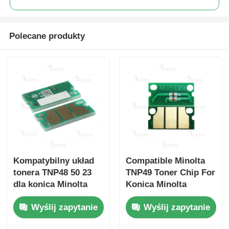
Ostrzejszy chip
Polecane produkty
Części do drukarek i kopiarki
Jednostka bębnowa
Kaset tonerowy
Pantum Chip
Kompatybilny układ
Compatible Minolta
tonera TNP48 50 23
TNP49 Toner Chip For
dla konica Minolta
Konica Minolta
Bizhub bizhub C3350
Bizhub C3351 3851
Wyślij zapytanie
Wyślij zapytanie