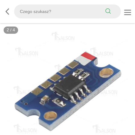
2
/
4