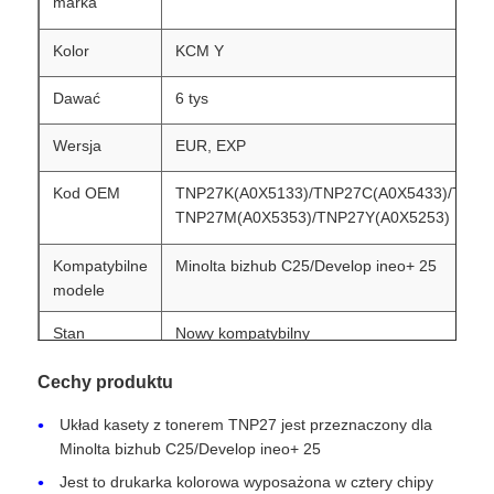
marka
Kolor
KCM Y
Dawać
6 tys
Wersja
EUR, EXP
Kod OEM
TNP27K(A0X5133)/TNP27C(A0X5433)/TNP2
TNP27M(A0X5353)/TNP27Y(A0X5253)
Kompatybilne
Minolta bizhub C25/Develop ineo+ 25
modele
Stan
Nowy kompatybilny
Cechy produktu
Układ kasety z tonerem TNP27 jest przeznaczony dla
Minolta bizhub C25/Develop ineo+ 25
Jest to drukarka kolorowa wyposażona w cztery chipy