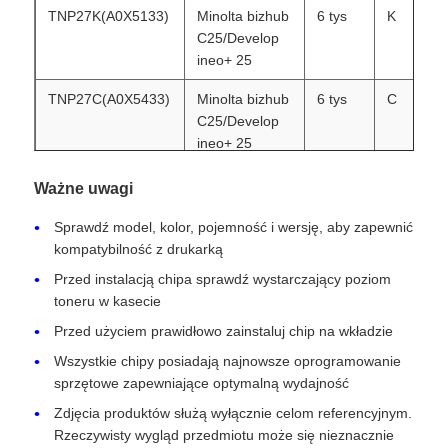
TNP27K(A0X5133)
Minolta bizhub
6 tys
K
C25/Develop
Skontaktuj się z nami
ineo+ 25
TNP27C(A0X5433)
Minolta bizhub
6 tys
C
Aktualności
C25/Develop
ineo+ 25
TNP27M(A0X5333)
Minolta bizhub
6 tys
M
Wszystkie przypadki
Ważne uwagi
C25/Develop
ineo+ 25
Sprawdź model, kolor, pojemność i wersję, aby zapewnić
Poprosić o wycenę
kompatybilność z drukarką
TNP27Y(A0X5233)
Minolta bizhub
6 tys
Y
Przed instalacją chipa sprawdź wystarczający poziom
C25/Develop
toneru w kasecie
ineo+ 25
HP Toneer Chip
Przed użyciem prawidłowo zainstaluj chip na wkładzie
TNP27K(A0X5133)
Minolta bizhub
6 tys
K
Wszystkie chipy posiadają najnowsze oprogramowanie
C25/Develop
Xerox Toner Chip
sprzętowe zapewniające optymalną wydajność
ineo+ 25
Zdjęcia produktów służą wyłącznie celom referencyjnym.
TNP27C(A0X5433)
Minolta bizhub
6 tys
C
Rzeczywisty wygląd przedmiotu może się nieznacznie
Układ scalony do tonera Lexmark