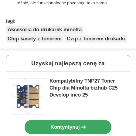
C25/Develop
różnić, ale funkcjonalność pozostaje taka sama
ineo+ 25
Chip tonera Kyocera
TNP27M(A0X5333)
Minolta bizhub
6 tys
M
tagi:
C25/Develop
Akcesoria do drukarek minolta
ineo+ 25
Chip do tonera Samsung
Chip kasety z tonerem
Czip z tonerem drukarki
TNP27Y(A0X5233)
Minolta bizhub
6 tys
Y
C25/Develop
Układ scalony do tonera Canon
ineo+ 25
Uzyskaj najlepszą cenę za
Chip do tonera OKI
Kompatybilny TNP27 Toner
Chip dla Minolta bizhub C25
Chip tonera Brother
Develop ineo 25
Minolta Toner Chip
Kontyntynuj
Ricoh Toner Chip