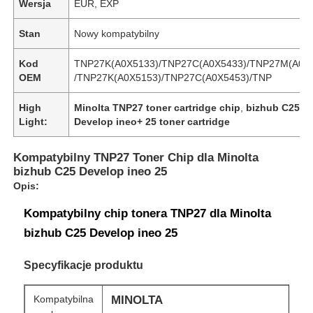
Wersja
EUR, EXP
Stan
Nowy kompatybilny
Kod
TNP27K(A0X5133)/TNP27C(A0X5433)/TNP27M(A0X5
OEM
/TNP27K(A0X5153)/TNP27C(A0X5453)/TNP
High
Minolta TNP27 toner cartridge chip
,
bizhub C25 to
Light:
Develop ineo+ 25 toner cartridge
Kompatybilny TNP27 Toner Chip dla Minolta
bizhub C25 Develop ineo 25
Opis:
Kompatybilny chip tonera TNP27 dla Minolta
bizhub C25 Develop ineo 25
Specyfikacje produktu
Kompatybilna
MINOLTA