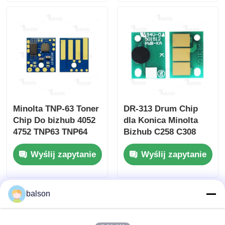
Minolta TNP-63 Toner
DR-313 Drum Chip
Chip Do bizhub 4052
dla Konica Minolta
4752 TNP63 TNP64
Bizhub C258 C308
C368 C458 C558 C658
Wyślij zapytanie
Wyślij zapytanie
z 120K i 95K
Wydajność
Uniwersalny kolor
CMY
balson