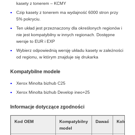
kasety z tonerem – KCMY
Czip kasety z tonerem ma wydajność 6000 stron przy
5% pokryciu.
Ten układ jest przeznaczony dla określonych regionów i
nie jest kompatybilny w innych regionach. Dostępne
wersje to EUR i EXP
Wybierz odpowiednią wersję układu kasety w zależności
od regionu, w którym znajduje się drukarka
Kompatybilne modele
Xerox Minolta bizhub C25
Xerox Minolta bizhub Develop ineo+25
Dom
Informacje dotyczące zgodności
Produkty
Kod OEM
Kompatybilny
Dawać
Kolor
model
O nas