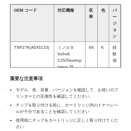
OEM コード
対応機種
収
色
バ
お問い合わせ
率
ー
ジ
ョ
ニュース
ン
TNP27K(A0X5133)
ミノルタ
6K
K
経
すべての場合
bizhub
験
C25/Develop
値
ineo+ 25
見積依頼
TNP27C(A0X5433)
ミノルタ
6K
C
経
重要な注意事項
bizhub
験
モデル、色、容量、バージョンを確認して、お使いのプ
HP トナーチップ
C25/Develop
値
リンターとの互換性を確認してください。
ineo+ 25
チップを取り付ける前に、カートリッジ内のトナーレベ
TNP27M(A0X5333)
ミノルタ
6K
M
経
ゼロックス トナーチップ
ルが十分であることを確認してください
bizhub
験
使用前にチップをカートリッジに正しく取り付けてくだ
C25/Develop
値
さい
レクスマークのトナーチップ
ineo+ 25