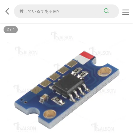
2
/
4