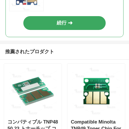
TNP27Y(A0X5233)
ミノルタ
6K
Y
ユ
bizhub
ー
C25/Develop
ロ
シャープチップ
ineo+ 25
続行
印刷機とコピー機の部品
ドラム＆フューザーユニット
推薦されたプロダクト
トナーカートリッジ
パントムチップ
コンパティブル TNP48
Compatible Minolta
50 23 トナーチップ コ
TNP49 Toner Chip For