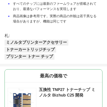
すべてのチップには最新のファームウェアが搭載されて
TNP27Y(A0X5233)
ミノルタ
6K
Y
経
おり、最適なパフォーマンスを実現します
bizhub
験
京セラトナーチップ
商品画像は参考用です。実際の商品の外観は若干異なる
C25/Develop
値
場合がありますが、機能は同じです
ineo+ 25
サムスン トナーチップ
TNP27K(A0X5133)
ミノルタ
6K
K
ユ
札:
bizhub
ー
ミノルタプリンターアクセサリー
C25/Develop
ロ
キヤノン トナーチップ
ineo+ 25
トナーカートリッジチップ
プリンター トナー チップ
TNP27C(A0X5433)
ミノルタ
6K
C
ユ
OKI トナーチップ
bizhub
ー
C25/Develop
ロ
ブラザー・トナー・チップ
ineo+ 25
最高の価格で
TNP27M(A0X5333)
ミノルタ
6K
M
ユ
bizhub
ー
ミノルタトナーチップ
互換性 TNP27 トナーチップ ミ
C25/Develop
ロ
ノルタ Bizhub C25 開発
ineo+ 25
リコー トナーチップ