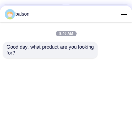
カラー
balson
8:46 AM
Good day, what product are you looking 
for?
IU-612 互換 ミノルタ
DV311 デベロッパーユ
トナーチップ Bizhub
ニットチップ プリンタ
C452 C552 C652 ミノ
ートナーチップ
ルタプリンターアクセ
Bizhub C220 C224
お問い合わせを送信
お問い合わせを送信
サリー
C364 ドラムカートリ
ッジ DV512用
ホーム
企業情報
お問い合わせ
Desktop Site
地図
プライバシーポリシー