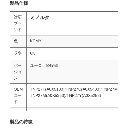
製品仕様
対応
ミノルタ
ブラ
ンド
色
KCMY
収率
6K
バー
ユーロ、経験値
ジョ
ン
OEM
TNP27K(A0X5133)/TNP27C(A0X5433)/TNP27M(A0X5
コー
TNP27M(A0X5353)/TNP27Y(A0X5253)
ド
対応
ミノルタ bizhub C25/Develop ineo+ 25
機種
製品の特徴