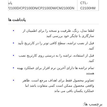
CTL-
پانتوم
CP2100D/CP2100DN/CP2100DW/CM2100DN
C2100HM
تراشه تیز
CM210ODW/CMM2100ADW/CM2100ADN
یادداشت ها
قطعات پرینتر و دستگاه کپی
CTL-
پانتوم
لطفا مدل، رنگ، ظرفیت و نسخه را برای اطمینان از
CP2100D/CP2100DN/CP2100DW/CM2100DN
C2100HY
سازگاری با چاپگر خود بررسی کنید
CM210ODW/CMM2100ADW/CM2100ADN
واحد درام و فیوزر
قبل از نصب تراشه، سطح کافی تونر را در کارتریج تأیید
کنید.
قبل از استفاده، تراشه را به درستی روی کارتریج نصب
کارتریج تونر
کنید.
تمام تراشه ها دارای آخرین نرم افزار برای عملکرد بهینه
چیپ پانتوم
هستند
تصاویر محصول فقط برای اهداف مرجع است. ظاهر
واقعی محصول ممکن است کمی متفاوت باشد اما
عملکرد یکسان باقی می ماند
برچسب ها: