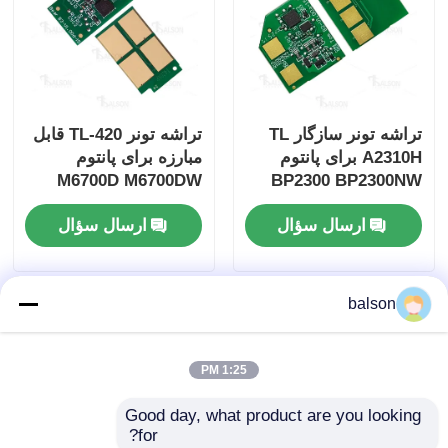
تراشه تونر سازگار TL
تراشه تونر TL-420 قابل
A2310H برای پانتوم
مبارزه برای پانتوم
M6700D M6700DW
BP2300 BP2300NW
M6703DW M6800FDW
BP2300W BM2300
ارسال سؤال
ارسال سؤال
balson
1:25 PM
Good day, what product are you looking 
for?