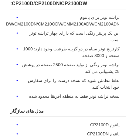
CP2100D/CP2100DN/CP2100DW:
تراشه تونر برای پانتوم
2100DW/CM2100DN/CM210ODW/CMM2100ADW/CM2100ADN
این یک پرینتر رنگی است که دارای چهار تراشه تونر
است
کارتریج تونر سیاه در دو گزینه ظرفیت وجود دارد: 1000
صفحه و 3000 صفحه
تراشه تونر رنگی از تولید صفحه 2500 صفحه در پوشش
5٪ پشتیبانی می کند
لطفا مطمئن شوید که نسخه درست را برای سفارش
خود انتخاب کنید
خانه
نسخه تراشه تونر فقط به منطقه آفریقا محدود شده
مدل های سازگار
محصولات
پانتوم CP2100D
پانتوم CP2100DN
دربارهی ما