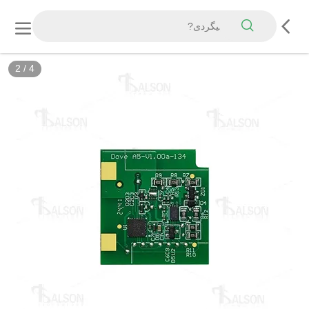
2
/
4