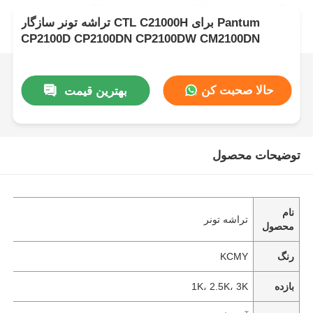
تراشه تونر سازگار CTL C21000H برای Pantum
CP2100D CP2100DN CP2100DW CM2100DN
حالا صحبت کن
بهترین قیمت
توضیحات محصول
نام
تراشه تونر
محصول
رنگ
KCMY
بازده
1K، 2.5K، 3K