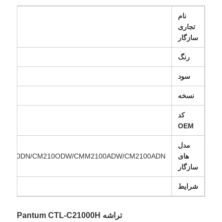
نام
تجاری
سازگار
رنگ
سود
نسخه
کد
OEM
مدل
های
CM2100DN/CM210ODW/CMM2100ADW/CM2100ADN
سازگار
شرایط
تراشه Pantum CTL-C21000H