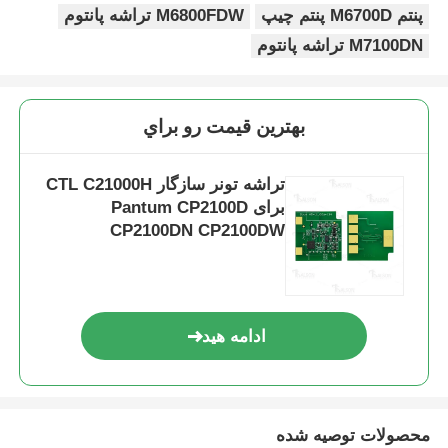
پنتم M6700D پنتم چیپ
M6800FDW تراشه پانتوم
M7100DN تراشه پانتوم
بهترين قيمت رو براي
تراشه تونر سازگار CTL C21000H
برای Pantum CP2100D
CP2100DN CP2100DW
CM2100DN
ادامه هید
محصولات توصیه شده