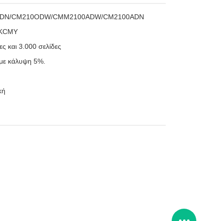
M2100DN/CM210ODW/CMM2100ADW/CM2100ADN
– KCMY
ς και 3.000 σελίδες
 με κάλυψη 5%.
κή