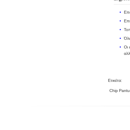
Επα
Επι
Τοπ
Όλα
Οι 
αλλ
Ετικέτα:
Chip Pant