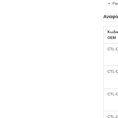
Pa
Αναφο
Κωδι
OEM
CTL-
CTL-
CTL-
CTL-