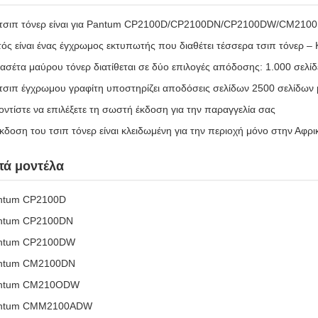
 τσιπ τόνερ είναι για Pantum CP2100D/CP2100DN/CP2100DW/C
ός είναι ένας έγχρωμος εκτυπωτής που διαθέτει τέσσερα τσιπ τόνερ 
ασέτα μαύρου τόνερ διατίθεται σε δύο επιλογές απόδοσης: 1.000 σελίδε
τσιπ έγχρωμου γραφίτη υποστηρίζει αποδόσεις σελίδων 2500 σελίδων
ντίστε να επιλέξετε τη σωστή έκδοση για την παραγγελία σας
κδοση του τσιπ τόνερ είναι κλειδωμένη για την περιοχή μόνο στην Αφρι
τά μοντέλα
ntum CP2100D
ntum CP2100DN
ntum CP2100DW
ntum CM2100DN
ntum CM210ODW
ntum CMM2100ADW