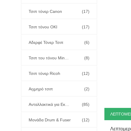
Τσιπ τόνερ Canon
(17)
Τσιπ τόνου OKI
(17)
Αδερφέ Τόνερ Τσιπ
(6)
Τσιπ του τόνου Minolta
(8)
Τσιπ τόνερ Ricoh
(12)
Αιχμηρό τσιπ
(2)
Ανταλλακτικά για Εκτυπωτές και Φωτοαντιγραφικά
(85)
ΛΕΠΤΟΜΕ
Μονάδα Drum & Fuser
(12)
Λεπτομερ