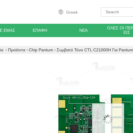
Greek
ΌΛΕΣ ΟΙ ΠΕ
ΜΕ ΕΜΆΣ
ΕΠΑΦΉ
ΝΈΑ
ΕΙΣ
δα
Προϊόντα
Chip Pantum
Συμβατό Τόνο CTL C21000H Για Pan