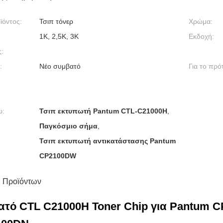
ϊόντος:
Τσιπ τόνερ
Χρώμα:
1K, 2,5K, 3K
Εκδοχή:
:
:
Νέο συμβατό
Για το πρό
ω:
Τσιπ εκτυπωτή Pantum CTL-C21000H
,
Παγκόσμιο σήμα
,
Τσιπ εκτυπωτή αντικατάστασης Pantum
CP2100DW
 Προϊόντων
ατό CTL C21000H Toner Chip για Pantum