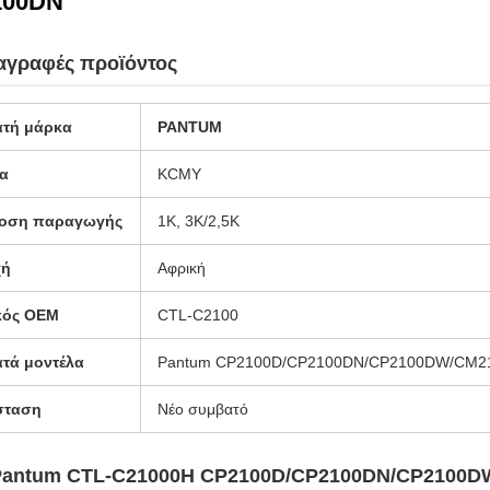
100DN
αγραφές προϊόντος
ατή μάρκα
PANTUM
α
KCMY
οση παραγωγής
1Κ, 3Κ/2,5Κ
χή
Αφρική
κός OEM
CTL-C2100
τά μοντέλα
Pantum CP2100D/CP2100DN/CP2100DW/C
σταση
Νέο συμβατό
Pantum CTL-C21000H CP2100D/CP2100DN/CP2100D