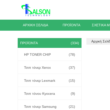
ΑΡΧΙΚΉ ΣΕΛΊΔΑ
ΠΡΟΪΌΝΤΑ
ΣΧΕΤΙΚΆ 
Αρχική Σελί
ΠΡΟΪΌΝΤΑ
(334)
HP TONER CHIP
(78)
Τσιπ τόνερ Xerox
(37)
Τσιπ τόνερ Lexmark
(15)
Τσιπ τόνου Kyocera
(9)
Τσιπ τόνερ Samsung
(21)