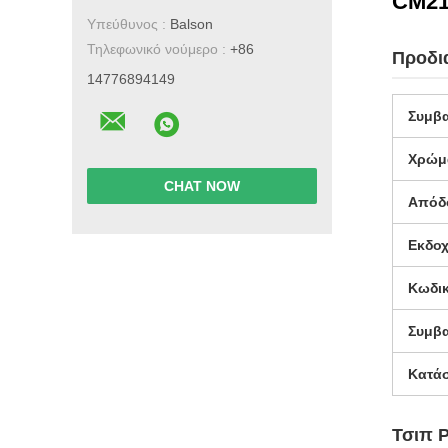
CM2
Υπεύθυνος :
Balson
Τηλεφωνικό νούμερο :
+86
Προδι
14776894149
Συμβ
Χρώμ
CHAT NOW
Απόδ
Εκδο
Κωδι
Συμβα
Κατά
Τσιπ 