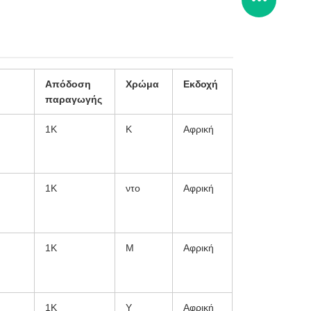
Απόδοση
Χρώμα
Εκδοχή
παραγωγής
1Κ
Κ
Αφρική
1Κ
ντο
Αφρική
1Κ
Μ
Αφρική
1Κ
Υ
Αφρική