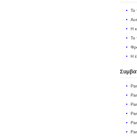
Το
Αυτ
Η κ
Το 
Φρο
Η έ
Συμβα
Pa
Pa
Pa
Pa
Pa
Pa