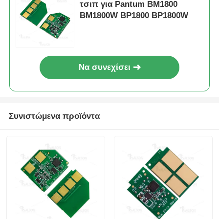
τσιπ για Pantum BM1800
BM1800W BP1800 BP1800W
Αιχμηρό τσιπ
Ανταλλακτικά για Εκτυπωτές και Φωτοαντιγραφικά
Να συνεχίσει
Μονάδα Drum & Fuser
Συνιστώμενα προϊόντα
Κασέτα γραφίτη
Chip Pantum