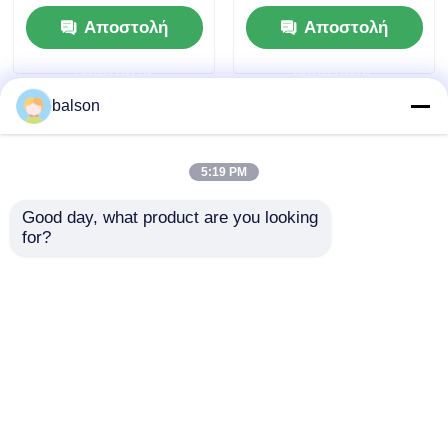
BP2300NW BP2300W
M6700DW M6703DW
Αποστολή
Αποστολή
BM2300
M6800FDW
ερώτησης
ερώτησης
balson
5:19 PM
Good day, what product are you looking 
for?
Συμβατό τόνο TL
Συμβατό TL R4201
C2310H για Pantum
Toner Chip Pantum
BM2300 BM2300W
Για BP4210DN
BM2300A BM2300AW
BP4210DW
Αποστολή
Αποστολή
BM4210DW
ερώτησης
ερώτησης