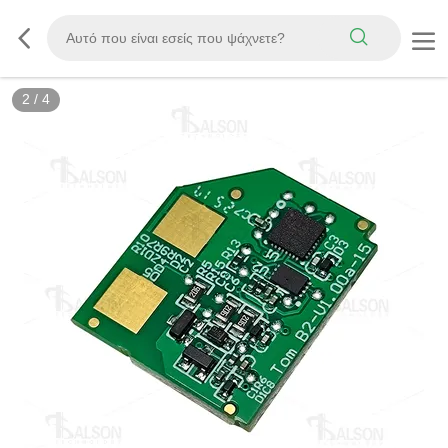
2
/
4