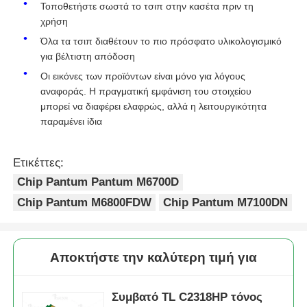
Τοποθετήστε σωστά το τσιπ στην κασέτα πριν τη
χρήση
Τσιπ τόνου Kyocera
Όλα τα τσιπ διαθέτουν το πιο πρόσφατο υλικολογισμικό
για βέλτιστη απόδοση
Οι εικόνες των προϊόντων είναι μόνο για λόγους
Τσιπ τόνερ Samsung
αναφοράς. Η πραγματική εμφάνιση του στοιχείου
μπορεί να διαφέρει ελαφρώς, αλλά η λειτουργικότητα
παραμένει ίδια
Τσιπ τόνερ Canon
Ετικέττες:
Τσιπ τόνου OKI
Chip Pantum Pantum M6700D
Chip Pantum M6800FDW
Chip Pantum M7100DN
Αδερφέ Τόνερ Τσιπ
Τσιπ του τόνου Minolta
Αποκτήστε την καλύτερη τιμή για
Τσιπ τόνερ Ricoh
Συμβατό TL C2318HP τόνος