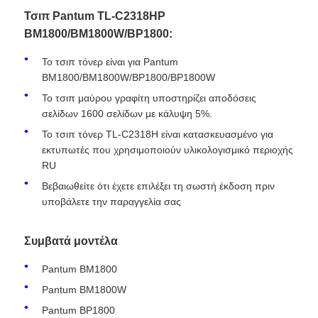
Τσιπ Pantum TL-C2318HP
BM1800/BM1800W/BP1800:
Το τσιπ τόνερ είναι για Pantum
BM1800/BM1800W/BP1800/BP1800W
Το τσιπ μαύρου γραφίτη υποστηρίζει αποδόσεις
σελίδων 1600 σελίδων με κάλυψη 5%.
Το τσιπ τόνερ TL-C2318H είναι κατασκευασμένο για
εκτυπωτές που χρησιμοποιούν υλικολογισμικό περιοχής
RU
Βεβαιωθείτε ότι έχετε επιλέξει τη σωστή έκδοση πριν
υποβάλετε την παραγγελία σας
Αρχική Σελίδα
Συμβατά μοντέλα
Προϊόντα
Pantum BM1800
Pantum BM1800W
Pantum BP1800
Σχετικά με εμάς