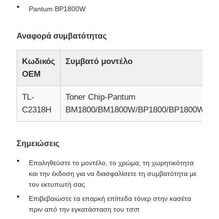
Pantum BP1800W
επαφή
Αναφορά συμβατότητας
Νέα
Κωδικός
Συμβατό μοντέλο
OEM
Όλες οι περιπτώσεις
TL-
Toner Chip-Pantum
1
C2318H
BM1800/BM1800W/BP1800/BP1800W
Ζητήστε ένα απόσπασμα
Σημειώσεις
HP TONER CHIP
Επαληθεύστε το μοντέλο, το χρώμα, τη χωρητικότητα
και την έκδοση για να διασφαλίσετε τη συμβατότητα με
Τσιπ τόνερ Xerox
τον εκτυπωτή σας
Επιβεβαιώστε τα επαρκή επίπεδα τόνερ στην κασέτα
πριν από την εγκατάσταση του τσιπ
Τσιπ τόνερ Lexmark