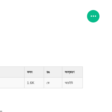
ফলন
রঙ
সংস্করণ
1.6K
কে
আরইউ
ুন