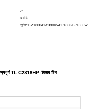
কে
আরইউ
প্যান্টাম BM1800/BM1800W/BP1800/BP1800W
যপূর্ণ TL C2318HP টোনার চিপ