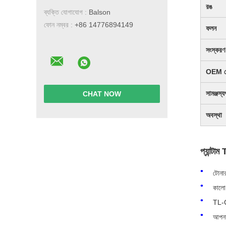
রঙ
ব্যক্তি যোগাযোগ :
Balson
ফোন নম্বর :
+86 14776894149
ফলন
সংস্করণ
OEM 
সামঞ্জস্য
CHAT NOW
অবস্থা
প্যান
টোনা
কালো 
TL-C2
আপনার