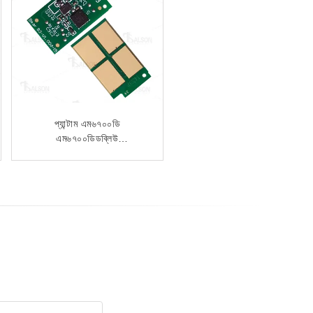
প্যান্টাম BP5200DN
BP5200DW BM5220ADW
BM5220ADN এর জন্য
সামঞ্জস্যপূর্ণ TL A5220 চিপ