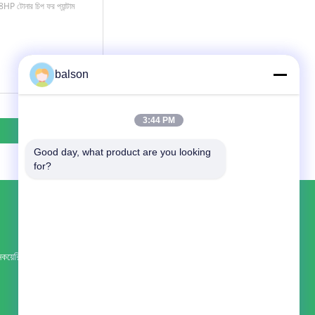
balson
3:44 PM
Good day, what product are you looking 
for?
আমাদের সাথে যোগাযোগ করুন
Shenzhen Balson Technology Co., Ltd.
রুম ৮৩১৮, ৪ তলা ওয়াংচেং বিল্ডিং, লংগুয়ান ইস্ট রোড,
য়েরি
লংহুয়া জেলা, শেঞ্জেন
86--14776894149
balson8@toner-chip.com