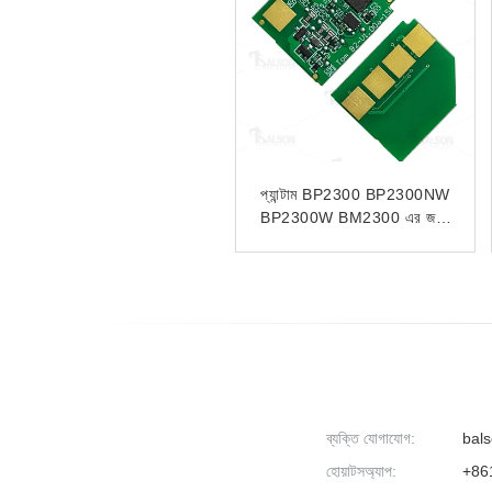
প্যান্টাম এম৬৭০০ডি
সামঞ্জস্যপূর্ণ TL C2310H টোনার
এম৬৭০০ডিডব্লিউ
চিপ ফর প্যান্টাম BM2300
এম৬৭০৩ডিডব্লিউ
BM2300W BM2300A
এম৬৮০০এফডিডব্লিউ এর জন্য
BM2300AW
যুদ্ধযোগ্য টিএল-৪২০ টোনার চিপ
ব্যক্তি যোগাযোগ:
bals
হোয়াটসঅ্যাপ:
+86