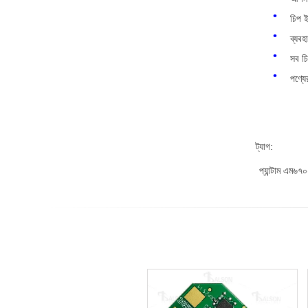
চিপ ই
ব্যবহ
সব চিপ
পণ্যে
ট্যাগ:
প্যান্টাম এম৬৭০