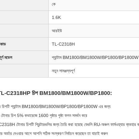
কে
1.6K
আরইউ
কোড
TL-C2318H
পূর্ণ মডেল
প্যান্টাম BM1800/BM1800W/BP1800/BP1800W
নতুন সামঞ্জস্যপূর্ণ
্টাম TL-C2318HP চিপ BM1800/BM1800W/BP1800:
র চিপটি প্যান্টাম BM1800/BM1800W/BP1800/BP1800W এর জন্য
টোনার চিপ 5% কভারেজে 1600 পৃষ্ঠার পৃষ্ঠা ফলন সমর্থন করে
318H টোনার চিপটি প্রিন্টারগুলির জন্য তৈরি করা হয়েছে যেগুলি RU-অঞ্চল ফার্মওয়্যার ব্যবহার 
 অর্ডার দেওয়ার আগে আপনি সঠিক সংস্করণ নির্বাচন করেছেন তা যাচাই করুন