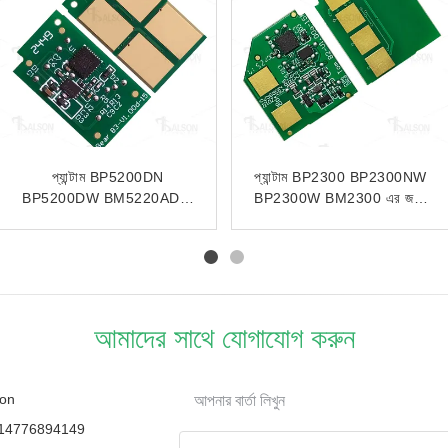
BP4210DN BP4210DW
Pantum BP2305W এর জন্য
BM4210DW এর জন্য
সামঞ্জস্যপূর্ণ TL C2315H টোনার
সামঞ্জস্যপূর্ণ TL R4201 টোনার
চিপ
চিপ প্যান্টাম
আমাদের সাথে যোগাযোগ করুন
on
আপনার বার্তা লিখুন
14776894149