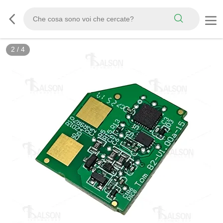
2
/
4