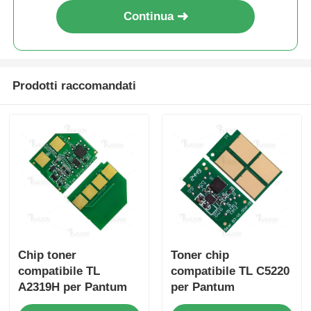
Continua
Chip nitido
Parti di stampanti e fotocopiatrici
Prodotti raccomandati
Unità di batteria e fusibile
Cartuccia toner
Chip Pantum
Chip toner
Toner chip
compatibile TL
compatibile TL C5220
A2319H per Pantum
per Pantum
BP2300 BP2300NW
BP5200DN BP5200DW