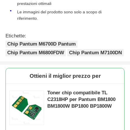
prestazioni ottimali
Le immagini del prodotto sono solo a scopo di
Chip toner Kyocera
riferimento.
Chip toner Samsung
Etichette:
Chip Pantum M6700D Pantum
Chip toner Canon
Chip Pantum M6800FDW
Chip Pantum M7100DN
Toner Chip OKI
Ottieni il miglior prezzo per
Fratello Toner Chip
Toner chip compatibile TL
C2318HP per Pantum BM1800
BM1800W BP1800 BP1800W
Chip Toner Minolta
Ricoh Toner Chip