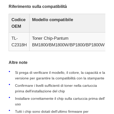
Riferimento sulla compatibilità
Contattaci
Codice
Modello compatibile
R
OEM
notizie
TL-
Toner Chip-Pantum
1
C2318H
BM1800/BM1800W/BP1800/BP1800W
Tutti i casi
Altre note
Richiedere un preventivo
Si prega di verificare il modello, il colore, la capacità e la
versione per garantire la compatibilità con la stampante
HP TONER CHIP
Confirmare i livelli sufficienti di toner nella cartuccia
prima dell'installazione del chip
Chip toner Xerox
Installare correttamente il chip sulla cartuccia prima dell'
uso
Chip toner Lexmark
Tutti i chip sono dotati dell'ultimo firmware per