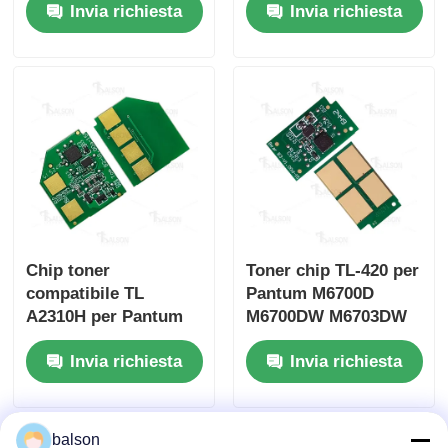
Invia richiesta
Invia richiesta
BP2300W BM2300
BM5220ADW
Chip toner
Toner chip TL-420 per
compatibile TL
Pantum M6700D
A2310H per Pantum
M6700DW M6703DW
BP2300 BP2300NW
M6800FDW
Invia richiesta
Invia richiesta
BP2300W BM2300
balson