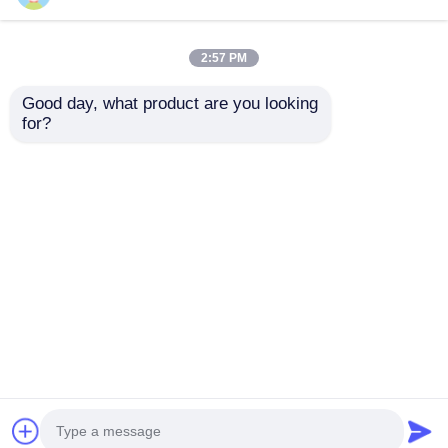
2:57 PM
Good day, what product are you looking 
for?
Toner chip
Compatibile TL R4201
compatibile TL
Toner Chip Pantum
C2310H per Pantum
Per BP4210DN
BM2300 BM2300W
BP4210DW
Invia richiesta
Invia richiesta
BM2300A BM2300AW
BM4210DW
Casa
Circa noi
Contattaci
Desktop Site
Mappa del sito
Politica sulla privacy
Qualità
HP TONER CHIP
Fabbrica
cinese.Copyright © 2026 Shenzhen Balson