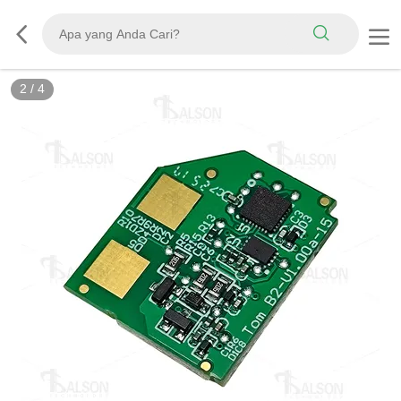
2
/
4