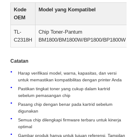
Kode
Model yang Kompatibel
M
OEM
Hubungi kami
TL-
Chip Toner-Pantum
1
Berita
C2318H
BM1800/BM1800W/BP1800/BP1800W
Semua Kasus
Catatan
Harap verifikasi model, warna, kapasitas, dan versi
Quote request suatu
untuk memastikan kompatibilitas dengan printer Anda
Pastikan tingkat toner yang cukup dalam kartrid
Chip toner HP
sebelum pemasangan chip
Pasang chip dengan benar pada kartrid sebelum
digunakan
Chip Toner Xerox
Semua chip dilengkapi firmware terbaru untuk kinerja
optimal
Chip Toner Lexmark
Gambar produk hanya untuk tujuan referensi. Tampilan