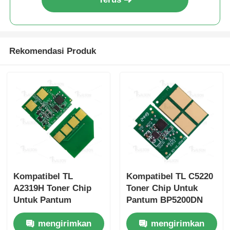
Chip Tajam
Rekomendasi Produk
Bagian Printer dan Kopia
Unit Drum & Fuser
Kartrid toner
Pantum Chip
Kompatibel TL
Kompatibel TL C5220
A2319H Toner Chip
Toner Chip Untuk
Untuk Pantum
Pantum BP5200DN
BP2300 BP2300NW
BP5200DW
mengirimkan
mengirimkan
BP2300W BM2300
BM5220ADW