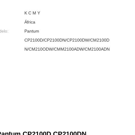
K C M Y
África
delo:
Pantum
CP2100D/CP2100DN/CP2100DW/CM2100D
N/CM210ODW/CMM2100ADW/CM2100ADN
a Pantum CP2100D CP2100DN