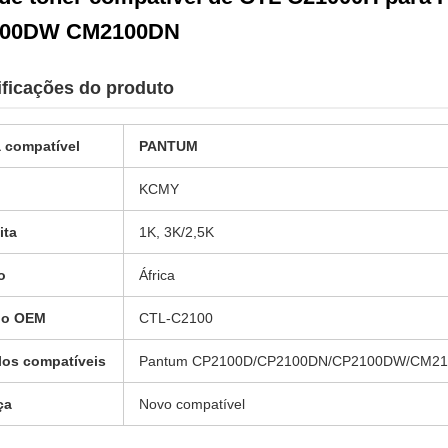
00DW CM2100DN
ficações do produto
 compatível
PANTUM
KCMY
ita
1K, 3K/2,5K
o
África
go OEM
CTL-C2100
os compatíveis
Pantum CP2100D/CP2100DN/CP2100DW/CM
ça
Novo compatível