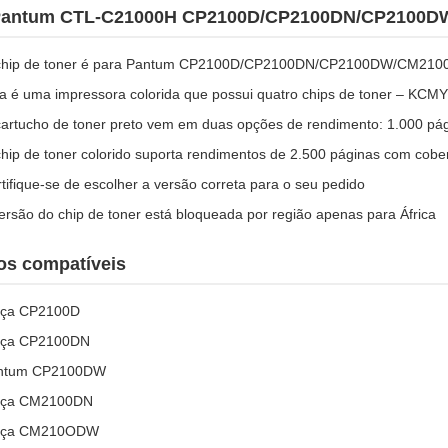
Pantum CTL-C21000H CP2100D/CP2100DN/CP2100D
chip de toner é para Pantum CP2100D/CP2100DN/CP2100DW/C
a é uma impressora colorida que possui quatro chips de toner – KCMY
artucho de toner preto vem em duas opções de rendimento: 1.000 pág
hip de toner colorido suporta rendimentos de 2.500 páginas com cobe
tifique-se de escolher a versão correta para o seu pedido
ersão do chip de toner está bloqueada por região apenas para África
os compatíveis
lça CP2100D
lça CP2100DN
ntum CP2100DW
lça CM2100DN
lça CM210ODW