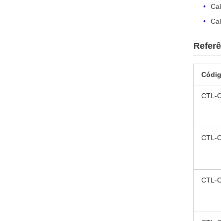
Ca
Ca
Referê
Códi
CTL-
CTL-
CTL-