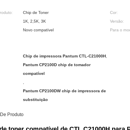
roduto:
Chip de Toner
Cor:
1K, 2,5K, 3K
Versão:
Novo compatível
Para o mo
Chip de impressora Pantum CTL-C21000H
,
Pantum CP2100D chip de tomador
compatível
,
Pantum CP2100DW chip de impressora de
substituição
 De Produto
 de toner compatível de CTL C21000H par