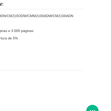
W:
M2100DN/CM210ODW/CMM2100ADW/CM2100ADN
inas e 3.000 páginas
rtura de 5%