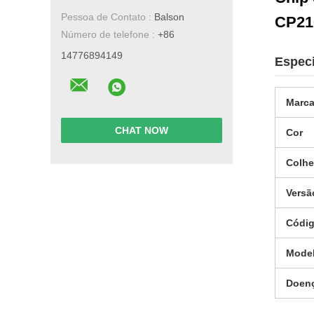
Pessoa de Contato :
Balson
CP21
Número de telefone :
+86
14776894149
Especi
Marca
CHAT NOW
Cor
Colhe
Versã
Códi
Model
Doen