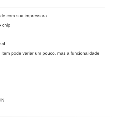
idade com sua impressora
o chip
eal
o item pode variar um pouco, mas a funcionalidade
DN