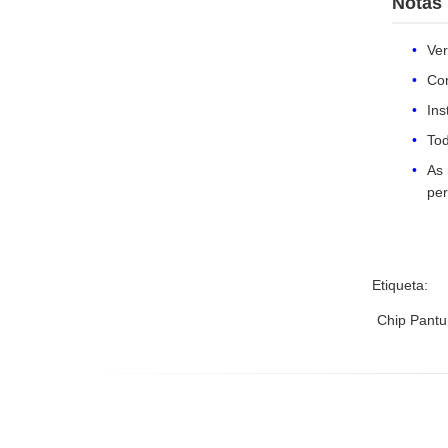
Notas
Ver
Con
Ins
Tod
As 
per
Etiqueta:
Chip Pant