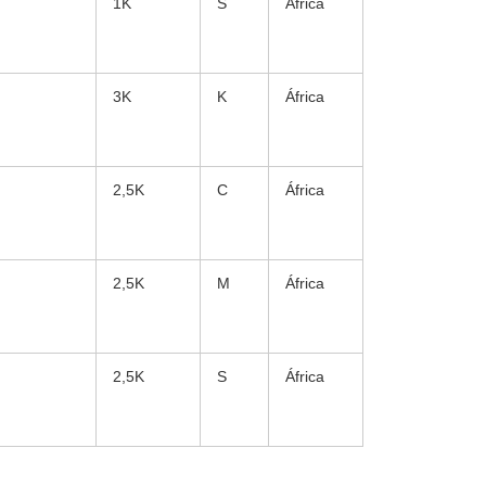
1K
S
África
3K
K
África
2,5K
C
África
2,5K
M
África
2,5K
S
África