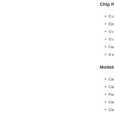
Chip 
O 
Est
O c
O c
Cer
A v
Model
Ca
Ca
Pa
Ca
Ca