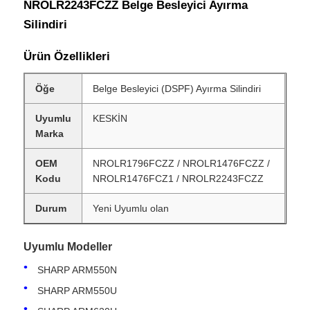
NROLR2243FCZZ Belge Besleyici Ayırma
Silindiri
Ürün Özellikleri
Öğe
Belge Besleyici (DSPF) Ayırma Silindiri
Uyumlu
KESKİN
Marka
OEM
NROLR1796FCZZ / NROLR1476FCZZ /
Kodu
NROLR1476FCZ1 / NROLR2243FCZZ
Durum
Yeni Uyumlu olan
Uyumlu Modeller
SHARP ARM550N
SHARP ARM550U