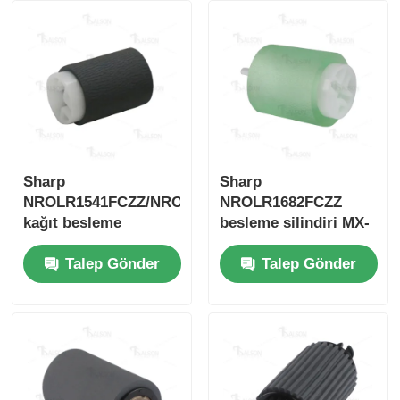
Keskin Çip
Yazıcı ve Fotokopi Parçaları
Tambur ve Fırın Ünitesi
Sharp
Sharp
NROLR1541FCZZ/NROLR1541FCAZ
NROLR1682FCZZ
Toner kartuşu
kağıt besleme
besleme silindiri MX-
silindiri
M1100/M850/M950
Talep Gönder
Talep Gönder
Pantum Çip