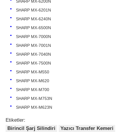
SHARP MX-6200N
SHARP MX-6201N
Bize ulaşın
SHARP MX-6240N
SHARP MX-6500N
Haberler
SHARP MX-7000N
SHARP MX-7001N
Tüm servis talepleri
SHARP MX-7040N
SHARP MX-7500N
SHARP MX-M550
Teklif isteği
SHARP MX-M620
SHARP MX-M700
HP toner çipi
SHARP MX-M753N
SHARP MX-M623N
Xerox Toner Çip
Etiketler:
Birincil Şarj Silindiri
Yazıcı Transfer Kemeri
Lexmark Toner Çip