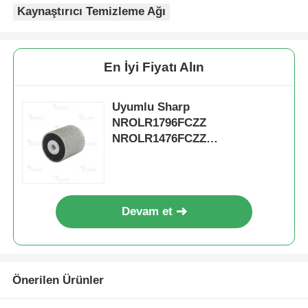
Kaynaştırıcı Temizleme Ağı
Kyocera toner çipi
En İyi Fiyatı Alın
Samsung Toner Çipi
Uyumlu Sharp
NROLR1796FCZZ
Canon Toner Çipi
NROLR1476FCZZ
NROLR2243FCZZ Doküman
OKI Toner Çipi
besleyici ayırma rulo
Kardeş Toner Çipi
Devam et
Minolta Toner Chip
Önerilen Ürünler
Ricoh Toner Çipi