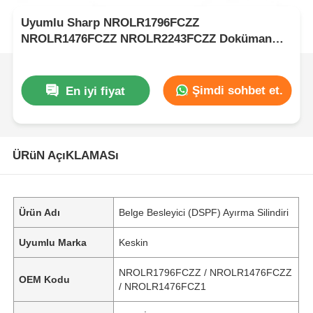
Uyumlu Sharp NROLR1796FCZZ
NROLR1476FCZZ NROLR2243FCZZ Doküman
besleyici ayırma rulo
Şimdi sohbet et.
En iyi fiyat
ÜRüN AçıKLAMASı
Ürün Adı
Belge Besleyici (DSPF) Ayırma Silindiri
Uyumlu Marka
Keskin
NROLR1796FCZZ / NROLR1476FCZZ
OEM Kodu
/ NROLR1476FCZ1