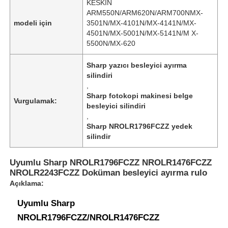
KESKİN
ARM550N/ARM620N/ARM700NMX-
modeli için
3501N/MX-4101N/MX-4141N/MX-
4501N/MX-5001N/MX-5141N/M X-
5500N/MX-620
Sharp yazıcı besleyici ayırma
silindiri
,
Sharp fotokopi makinesi belge
Vurgulamak:
besleyici silindiri
,
Sharp NROLR1796FCZZ yedek
silindir
Uyumlu Sharp NROLR1796FCZZ NROLR1476FCZZ
NROLR2243FCZZ Doküman besleyici ayırma rulo
Açıklama:
Uyumlu Sharp
NROLR1796FCZZ/NROLR1476FCZZ