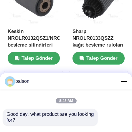
Keskin
Sharp
NROLR0132QSZ1/NROLR0055QSZZ
NROLR0133QSZZ
besleme silindirleri
kağıt besleme ruloları
ARM257/ARM317/MX-
Talep Gönder
Talep Gönder
M260
balson
8:43 AM
Good day, what product are you looking 
for?