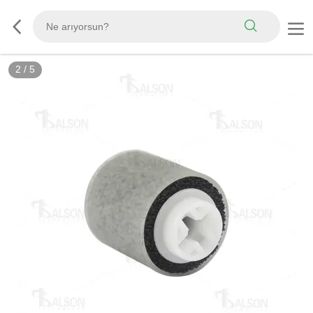
2
/
5