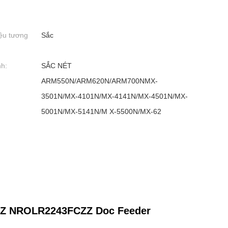
ệu tương
Sắc
nh:
SẮC NÉT
ARM550N/ARM620N/ARM700NMX-
3501N/MX-4101N/MX-4141N/MX-4501N/MX-
5001N/MX-5141N/M X-5500N/MX-62
Z NROLR2243FCZZ Doc Feeder