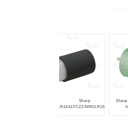
Sharp NROLR0133QSZZ
Sharp NROLR1509FCZ1
SZZ
paper feed roller
Feed Roller
ARM257/ARM317/MX-
M350/351/450/455/3511
M260