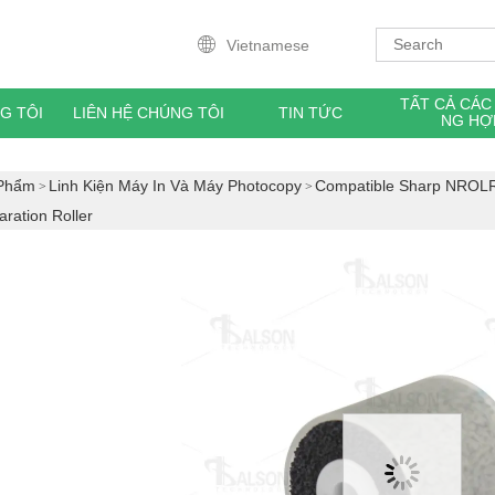
Vietnamese
TẤT CẢ CÁ
G TÔI
LIÊN HỆ CHÚNG TÔI
TIN TỨC
NG HỢ
Phẩm
Linh Kiện Máy In Và Máy Photocopy
Compatible Sharp NR
ration Roller