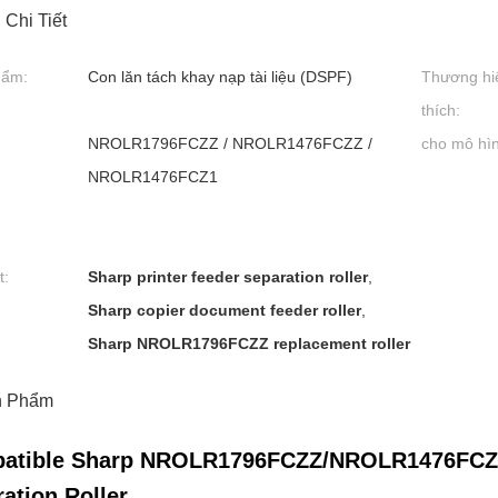
 Chi Tiết
hẩm:
Con lăn tách khay nạp tài liệu (DSPF)
Thương hi
thích:
NROLR1796FCZZ / NROLR1476FCZZ /
cho mô hì
NROLR1476FCZ1
t:
Sharp printer feeder separation roller
,
Sharp copier document feeder roller
,
Sharp NROLR1796FCZZ replacement roller
n Phẩm
atible Sharp NROLR1796FCZZ/NROLR1476FCZ
ation Roller