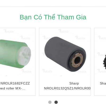
Bạn Có Thể Tham Gia
Compatible Sharp
Compatible Separation
NROLR1466FCZZ
Roller NROLR1317FCZZ
NROLR1466FCZ1 Feed
Feed Roller For Sharp
Separation Roller For
ARM280 ARM350
ARM550 MX-M620
ARM355 ARM450