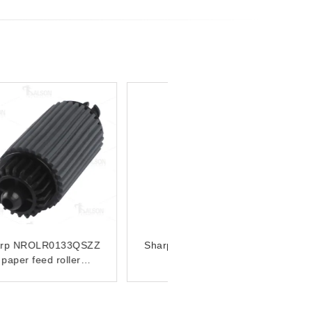
Compatible Feed Roller
Sharp NROLR1508FCZZ
NROLR1311FCZZ
Separation Roller For
ARM450 ARM355