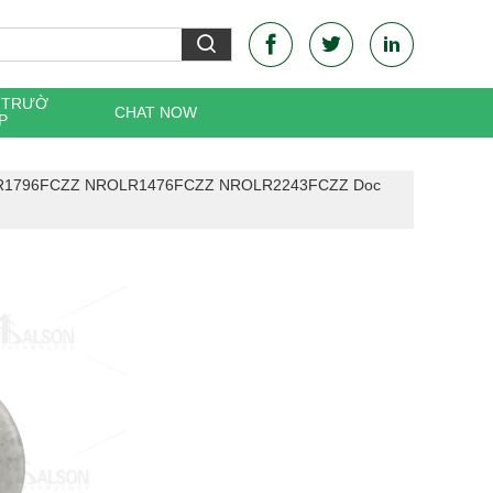
C TRƯỜ
CHAT NOW
P
OLR1796FCZZ NROLR1476FCZZ NROLR2243FCZZ Doc