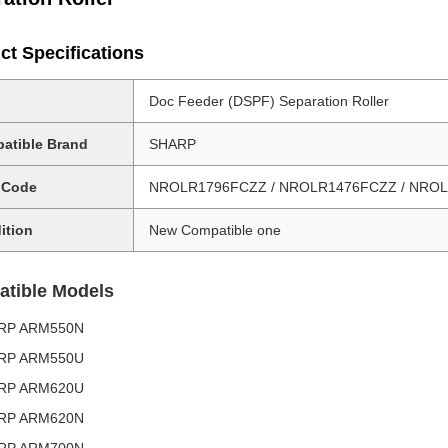
ct Specifications
Doc Feeder (DSPF) Separation Roller
atible Brand
SHARP
 Code
NROLR1796FCZZ / NROLR1476FCZZ / NRO
ition
New Compatible one
tible Models
RP ARM550N
RP ARM550U
RP ARM620U
RP ARM620N