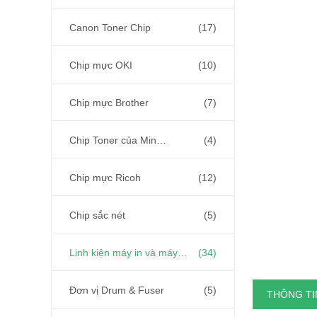
Canon Toner Chip
(17)
Chip mực OKI
(10)
Chip mực Brother
(7)
Chip Toner của Minolta
(4)
Chip mực Ricoh
(12)
Chip sắc nét
(5)
Linh kiện máy in và máy photocopy
(34)
Đơn vị Drum & Fuser
(5)
THÔNG TIN