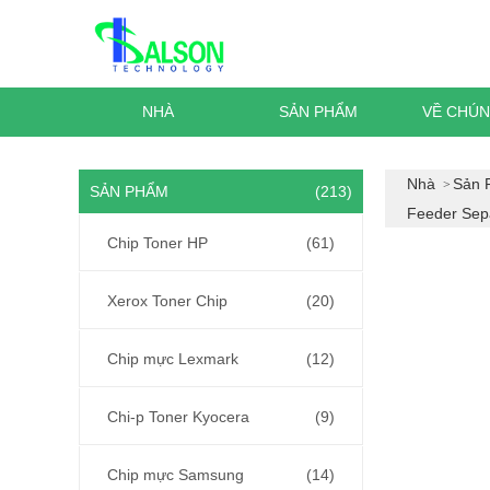
NHÀ
SẢN PHẨM
VỀ CHÚN
Nhà
Sản 
SẢN PHẨM
(213)
Feeder Sepa
Chip Toner HP
(61)
Xerox Toner Chip
(20)
Chip mực Lexmark
(12)
Chi-p Toner Kyocera
(9)
Chip mực Samsung
(14)