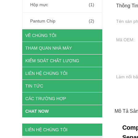
Hộp mực
(1)
Thông Tin
Pantum Chip
(2)
Tên sản p
VỀ CHÚNG TÔI
Mã OEM:
THAM QUAN NHÀ MÁY
KIỂM SOÁT CHẤT LƯỢNG
LIÊN HỆ CHÚNG TÔI
Làm nổi bậ
TIN TỨC
CÁC TRƯỜNG HỢP
Mô Tả Sả
CHAT NOW
Comp
LIÊN HỆ CHÚNG TÔI
Separ