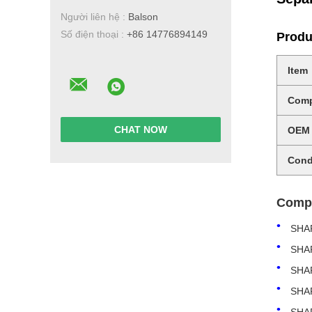
Người liên hệ :
Balson
Số điện thoại :
+86 14776894149
Produ
Item
Comp
CHAT NOW
OEM
Cond
Compa
SHA
SHA
SHA
SHA